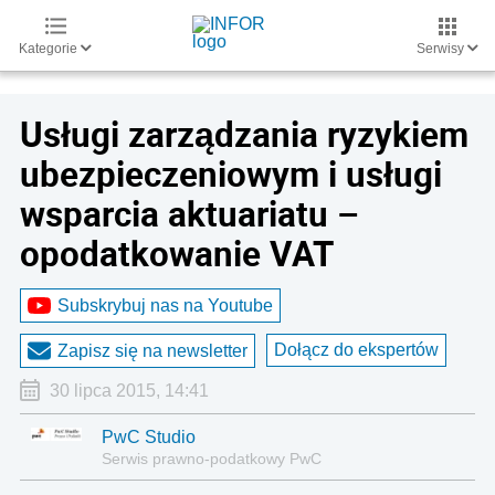
Kategorie
Serwisy
Usługi zarządzania ryzykiem
ubezpieczeniowym i usługi
wsparcia aktuariatu –
opodatkowanie VAT
Subskrybuj nas na Youtube
Dołącz do ekspertów
Zapisz się na newsletter
30 lipca 2015, 14:41
PwC Studio
Serwis prawno-podatkowy PwC