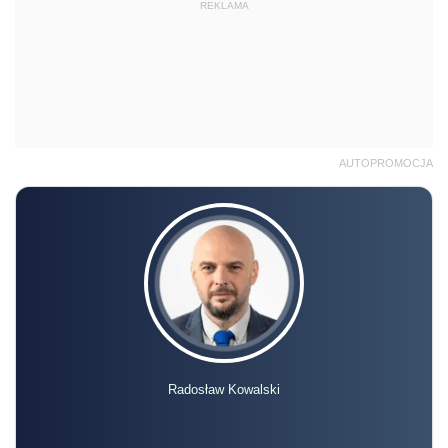
REKLAMA
AUTOPROMOCJA
Radosław Kowalski