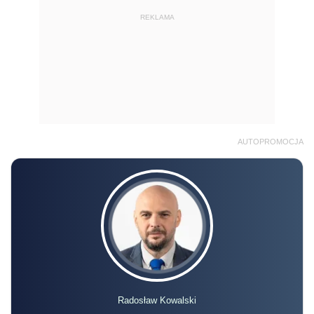
REKLAMA
AUTOPROMOCJA
Radosław Kowalski