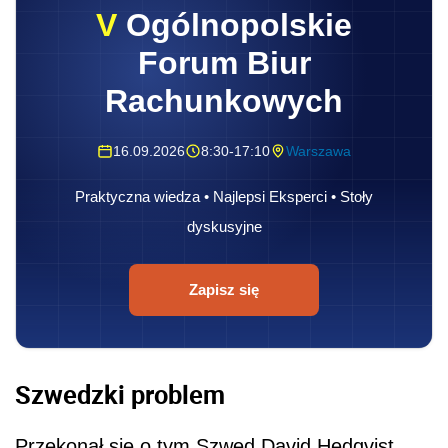
V
Ogólnopolskie
Forum Biur
Rachunkowych
16.09.2026
8:30-17:10
Warszawa
Praktyczna wiedza • Najlepsi Eksperci • Stoły
dyskusyjne
Zapisz się
Szwedzki problem
Przekonał się o tym Szwed David Hedqvist,