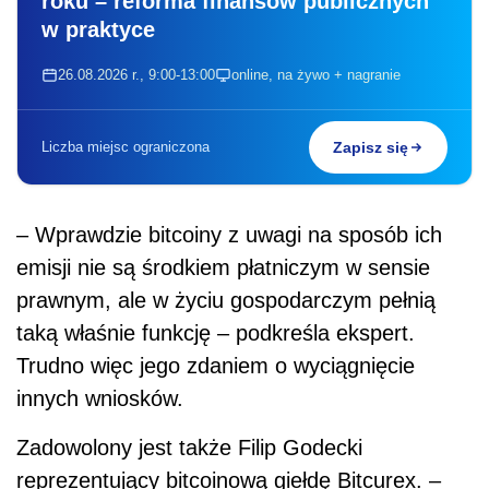
roku – reforma finansów publicznych
w praktyce
26.08.2026 r., 9:00-13:00
online, na żywo + nagranie
Liczba miejsc ograniczona
Zapisz się
– Wprawdzie bitcoiny z uwagi na sposób ich
emisji nie są środkiem płatniczym w sensie
prawnym, ale w życiu gospodarczym pełnią
taką właśnie funkcję – podkreśla ekspert.
Trudno więc jego zdaniem o wyciągnięcie
innych wniosków.
Zadowolony jest także Filip Godecki
reprezentujący bitcoinową giełdę Bitcurex. –