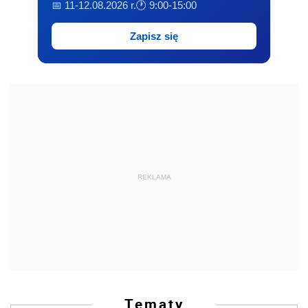
📅 11-12.08.2026 r.
🕐 9:00-15:00
Zapisz się
REKLAMA
Tematy