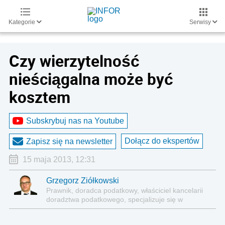
Kategorie
Serwisy
Czy wierzytelność
nieściągalna może być
kosztem
Subskrybuj nas na Youtube
Dołącz do ekspertów
Zapisz się na newsletter
15 maja 2013, 12:31
Grzegorz Ziółkowski
Prawnik, doradca podatkowy, właściciel kancelarii
doradztwa podatkowego, specjalizuje się w
podatkach dochodowych, zarówno od osób
fizycznych, jak i podmiotów prawnych. Autor