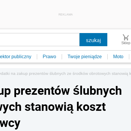
REKLAMA
Sklep
ektor publiczny
Prawo
Twoje pieniądze
Moto
datki na zakup prezentów ślubnych ze środków obrotowych stanowią 
up prezentów ślubnych
wych stanowią koszt
awcy