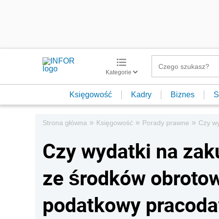
Kategorie
Księgowość
Kadry
Biznes
S
»
»
»
Strona główna
Księgowość
Porady prawne
Czy wy
Czy wydatki na zak
ze środków obroto
podatkowy pracod