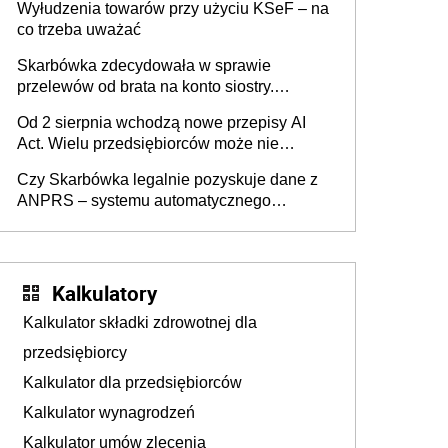
Wyłudzenia towarów przy użyciu KSeF – na
co trzeba uważać
Skarbówka zdecydowała w sprawie
przelewów od brata na konto siostry.
Pieniądze z emerytury mamy wyglądały jak
Od 2 sierpnia wchodzą nowe przepisy AI
darowizna, ale podatku jednak nie będzie
Act. Wielu przedsiębiorców może nie
wiedzieć, że dotyczą także ich
Czy Skarbówka legalnie pozyskuje dane z
ANPRS – systemu automatycznego
rozpoznawania tablic rejestracyjnych
pojazdów z kamer drogowych?
Kalkulatory
Kalkulator składki zdrowotnej dla
przedsiębiorcy
Kalkulator dla przedsiębiorców
Kalkulator wynagrodzeń
Kalkulator umów zlecenia