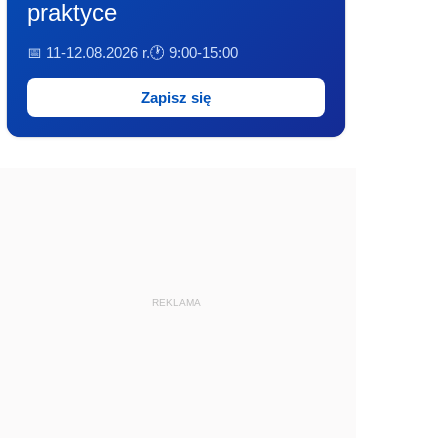
praktyce
📅 11-12.08.2026 r.
🕐 9:00-15:00
Zapisz się
REKLAMA