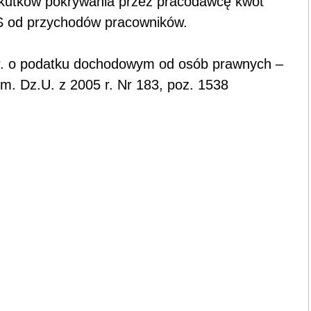
skutków pokrywania przez pracodawcę kwot
S od przychodów pracowników.
92 r. o podatku dochodowym od osób prawnych –
.zm. Dz.U. z 2005 r. Nr 183, poz. 1538