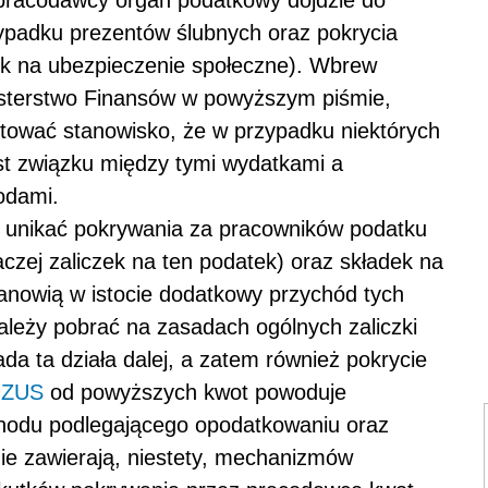
la pracodawcy organ podatkowy dojdzie do
padku prezentów ślubnych oraz pokrycia
ek na ubezpieczenie społeczne). Wbrew
sterstwo Finansów w powyższym piśmie,
ować stanowisko, że w przypadku niektórych
st związku między tymi wydatkami a
odami.
j unikać pokrywania za pracowników podatku
zej zaliczek na ten podatek) oraz składek na
tanowią w istocie dodatkowy przychód tych
ależy pobrać na zasadach ogólnych zaliczki
ada ta działa dalej, a zatem również pokrycie
k
ZUS
od powyższych kwot powoduje
chodu podlegającego opodatkowaniu oraz
ie zawierają, niestety, mechanizmów