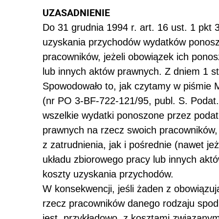
UZASADNIENIE
Do 31 grudnia 1994 r. art. 16 ust. 1 pkt
uzyskania przychodów wydatków ponoszo
pracowników, jeżeli obowiązek ich ponos
lub innych aktów prawnych. Z dniem 1 sty
Spowodowało to, jak czytamy w piśmie M
(nr PO 3-BF-722-121/95, publ. S. Podat.
wszelkie wydatki ponoszone przez pod
prawnych na rzecz swoich pracowników, 
z zatrudnienia, jak i pośrednie (nawet j
układu zbiorowego pracy lub innych akt
koszty uzyskania przychodów.
W konsekwencji, jeśli żaden z obowiązu
rzecz pracowników danego rodzaju spod
jest, przykładowo, z kosztami związany