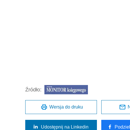
Źródło:
Wersja do druku
N
Udostępnij na Linkedin
Podzie