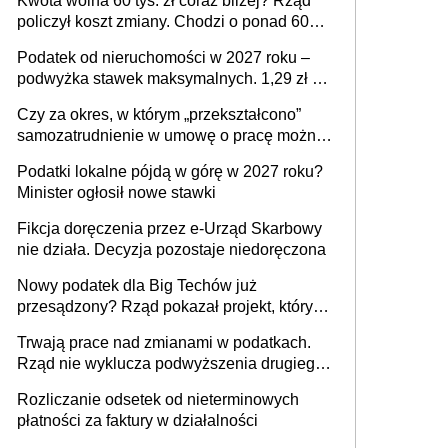
Kwota wolna 60 tys. zł coraz bliżej? Rząd
policzył koszt zmiany. Chodzi o ponad 60
mld zł
Podatek od nieruchomości w 2027 roku –
podwyżka stawek maksymalnych. 1,29 zł za
1 m2 mieszkania, 36,49 zł za 1 m2
Czy za okres, w którym „przekształcono”
budynków i lokali związanych z
samozatrudnienie w umowę o pracę można
prowadzeniem działalności gospodarczej
wystawić faktury korygujące? Rozwiązanie
Podatki lokalne pójdą w górę w 2027 roku?
umowy cywilnoprawnej jedynym
Minister ogłosił nowe stawki
racjonalnym wyjściem
Fikcja doręczenia przez e-Urząd Skarbowy
nie działa. Decyzja pozostaje niedoręczona
Nowy podatek dla Big Techów już
przesądzony? Rząd pokazał projekt, który
może zmienić zasady gry w Polsce
Trwają prace nad zmianami w podatkach.
Rząd nie wyklucza podwyższenia drugiego
progu PIT
Rozliczanie odsetek od nieterminowych
płatności za faktury w działalności