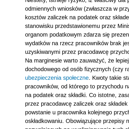
Niestety, istnieje ryzyko, iż właściwy d
odmiennych wniosków (zwłaszcza w przy
kosztów zaliczek na podatek oraz skład
stanowisku przedstawionemu przez Mini
organom podatkowym zdarza się prezent
wydatków na rzecz pracowników brak je
uzyskiwanymi przez pracodawcę przych
Na marginesie warto zauważyć, że lepie
dochodowego od osób fizycznych (czy rac
ubezpieczenia społeczne
. Kwoty takie s
pracowników, od którego to przychodu n
na podatek oraz składki. Co istotne, zas
przez pracodawcę zaliczek oraz składe
powstanie u pracownika kolejnego przy
oskładkowaniu. Obowiązujące przepisy n