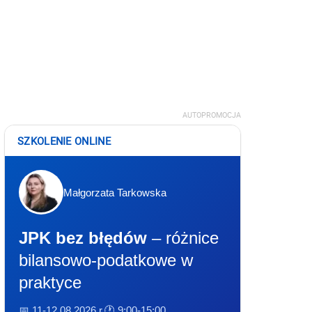
AUTOPROMOCJA
SZKOLENIE ONLINE
Małgorzata Tarkowska
JPK bez błędów
– różnice
bilansowo-podatkowe w
praktyce
📅 11-12.08.2026 r.
🕐 9:00-15:00