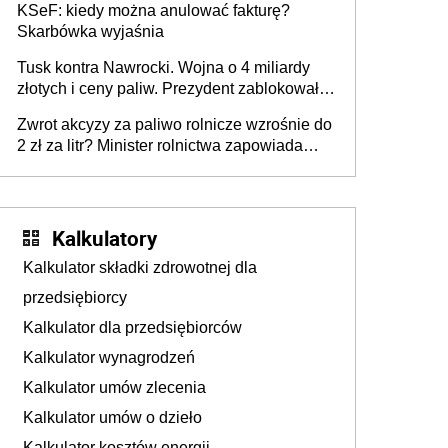
KSeF: kiedy można anulować fakturę?
Skarbówka wyjaśnia
Tusk kontra Nawrocki. Wojna o 4 miliardy
złotych i ceny paliw. Prezydent zablokował
ustawę, premier mówi o „ciosie
Zwrot akcyzy za paliwo rolnicze wzrośnie do
wymierzonym we wszystkich polskich
2 zł za litr? Minister rolnictwa zapowiada
kierowców”
ważne zmiany dla rolników
Kalkulatory
Kalkulator składki zdrowotnej dla
przedsiębiorcy
Kalkulator dla przedsiębiorców
Kalkulator wynagrodzeń
Kalkulator umów zlecenia
Kalkulator umów o dzieło
Kalkulator kosztów energii