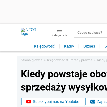
Kategorie
Księgowość
Kadry
Biznes
S
»
»
»
Strona główna
Księgowość
Porady prawne
Kiedy 
Kiedy powstaje ob
sprzedaży wysyłko
Subskrybuj nas na Youtube
Zapisz