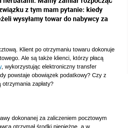
i herbatami. Mamy zamiar rozpocząć
 związku z tym mam pytanie: kiedy
eżeli wysyłamy towar do nabywcy za
cztową. Klient po otrzymaniu towaru dokonuje
owego. Ale są także klienci, którzy płacą
y
, wykorzystując elektroniczny transfer
edy powstaje obowiązek podatkowy? Czy z
lą otrzymania zapłaty?
awy dokonanej za zaliczeniem pocztowym
wca otrzymał środki pieniężne, a w