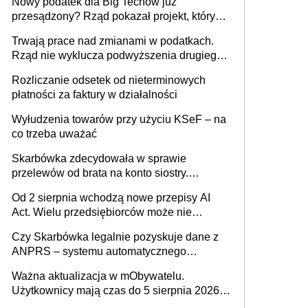
Nowy podatek dla Big Techów już
przesądzony? Rząd pokazał projekt, który
może zmienić zasady gry w Polsce
Trwają prace nad zmianami w podatkach.
Rząd nie wyklucza podwyższenia drugiego
progu PIT
Rozliczanie odsetek od nieterminowych
płatności za faktury w działalności
Wyłudzenia towarów przy użyciu KSeF – na
co trzeba uważać
Skarbówka zdecydowała w sprawie
przelewów od brata na konto siostry.
Pieniądze z emerytury mamy wyglądały jak
Od 2 sierpnia wchodzą nowe przepisy AI
darowizna, ale podatku jednak nie będzie
Act. Wielu przedsiębiorców może nie
wiedzieć, że dotyczą także ich
Czy Skarbówka legalnie pozyskuje dane z
ANPRS – systemu automatycznego
rozpoznawania tablic rejestracyjnych
Ważna aktualizacja w mObywatelu.
pojazdów z kamer drogowych?
Użytkownicy mają czas do 5 sierpnia 2026
roku