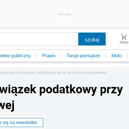
REKLAMA
Sklep
ektor publiczny
Prawo
Twoje pieniądze
Moto
powstaje obowiązek podatkowy przy sprzedaży wysyłkowej
owiązek podatkowy przy
wej
 się na newsletter