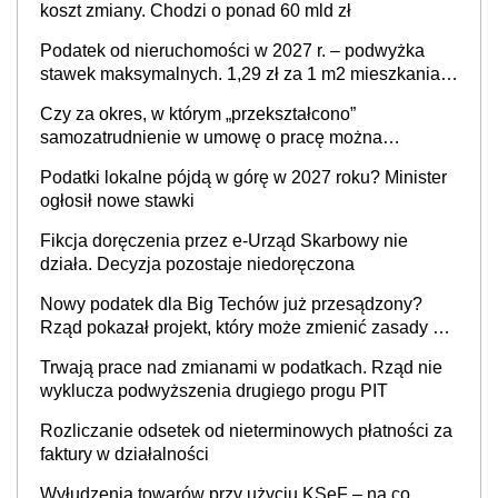
koszt zmiany. Chodzi o ponad 60 mld zł
Podatek od nieruchomości w 2027 r. – podwyżka
stawek maksymalnych. 1,29 zł za 1 m2 mieszkania,
36,49 zł za 1 m2 budynków i lokali związanych z
Czy za okres, w którym „przekształcono”
prowadzeniem działalności gospodarczej
samozatrudnienie w umowę o pracę można
wystawić faktury korygujące? Rozwiązanie umowy
Podatki lokalne pójdą w górę w 2027 roku? Minister
cywilnoprawnej jedynym racjonalnym wyjściem
ogłosił nowe stawki
Fikcja doręczenia przez e-Urząd Skarbowy nie
działa. Decyzja pozostaje niedoręczona
Nowy podatek dla Big Techów już przesądzony?
Rząd pokazał projekt, który może zmienić zasady gry
w Polsce
Trwają prace nad zmianami w podatkach. Rząd nie
wyklucza podwyższenia drugiego progu PIT
Rozliczanie odsetek od nieterminowych płatności za
faktury w działalności
Wyłudzenia towarów przy użyciu KSeF – na co