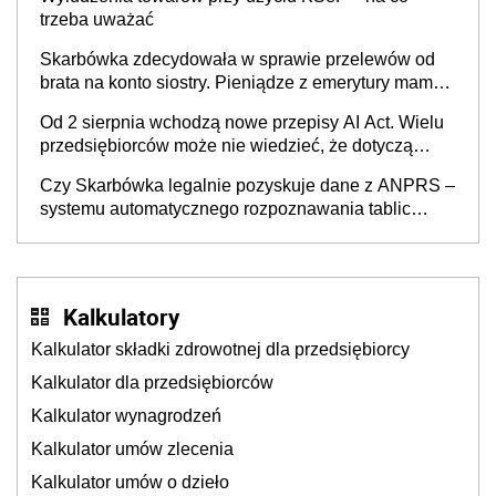
trzeba uważać
Skarbówka zdecydowała w sprawie przelewów od
brata na konto siostry. Pieniądze z emerytury mamy
wyglądały jak darowizna, ale podatku jednak nie
Od 2 sierpnia wchodzą nowe przepisy AI Act. Wielu
będzie
przedsiębiorców może nie wiedzieć, że dotyczą
także ich
Czy Skarbówka legalnie pozyskuje dane z ANPRS –
systemu automatycznego rozpoznawania tablic
rejestracyjnych pojazdów z kamer drogowych?
Kalkulatory
Kalkulator składki zdrowotnej dla przedsiębiorcy
Kalkulator dla przedsiębiorców
Kalkulator wynagrodzeń
Kalkulator umów zlecenia
Kalkulator umów o dzieło