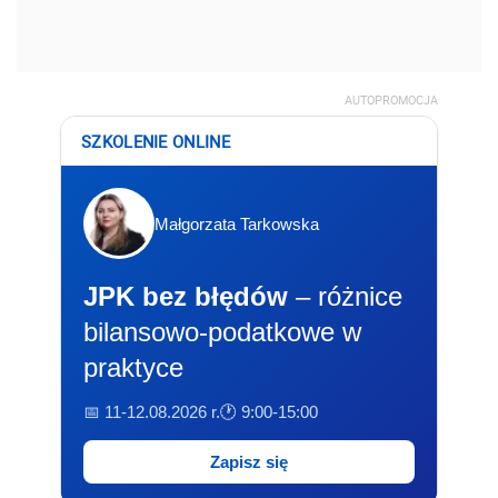
AUTOPROMOCJA
SZKOLENIE ONLINE
Małgorzata Tarkowska
JPK bez błędów
– różnice
bilansowo-podatkowe w
praktyce
📅 11-12.08.2026 r.
🕐 9:00-15:00
Zapisz się