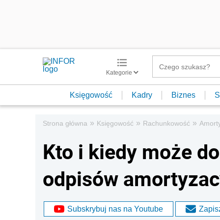
Kategorie
Księgowość
Kadry
Biznes
S
»
»
»
Strona główna
Księgowość
Rachunkowość
Amort
Kto i kiedy może d
odpisów amortyzac
Subskrybuj nas na Youtube
Zapisz