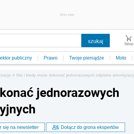
REKLAMA
Sklep
ektor publiczny
Prawo
Twoje pieniądze
Moto
»
yzacja
Kto i kiedy może dokonać jednorazowych odpisów amortyzacy
okonać jednorazowych
yjnych
 się na newsletter
Dołącz do grona ekspertów