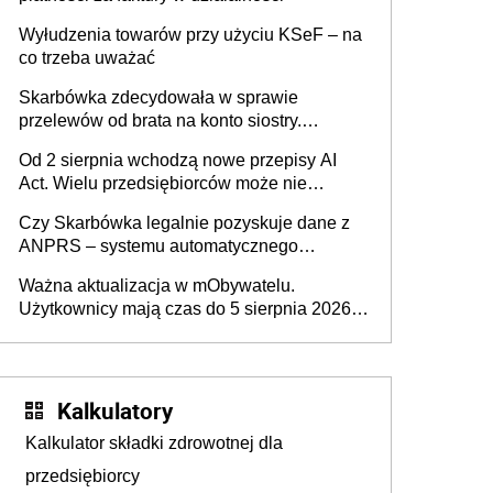
Wyłudzenia towarów przy użyciu KSeF – na
co trzeba uważać
Skarbówka zdecydowała w sprawie
przelewów od brata na konto siostry.
Pieniądze z emerytury mamy wyglądały jak
Od 2 sierpnia wchodzą nowe przepisy AI
darowizna, ale podatku jednak nie będzie
Act. Wielu przedsiębiorców może nie
wiedzieć, że dotyczą także ich
Czy Skarbówka legalnie pozyskuje dane z
ANPRS – systemu automatycznego
rozpoznawania tablic rejestracyjnych
Ważna aktualizacja w mObywatelu.
pojazdów z kamer drogowych?
Użytkownicy mają czas do 5 sierpnia 2026
roku
Kalkulatory
Kalkulator składki zdrowotnej dla
przedsiębiorcy