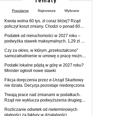
Tematy
Popularne
Najnowsze
Wybrane
Kwota wolna 60 tys. zł coraz bliżej? Rząd
policzył koszt zmiany. Chodzi o ponad 60
mld zł
Podatek od nieruchomości w 2027 roku –
podwyżka stawek maksymalnych. 1,29 zł za
1 m2 mieszkania, 36,49 zł za 1 m2
Czy za okres, w którym „przekształcono”
budynków i lokali związanych z
samozatrudnienie w umowę o pracę można
prowadzeniem działalności gospodarczej
wystawić faktury korygujące? Rozwiązanie
Podatki lokalne pójdą w górę w 2027 roku?
umowy cywilnoprawnej jedynym
Minister ogłosił nowe stawki
racjonalnym wyjściem
Fikcja doręczenia przez e-Urząd Skarbowy
nie działa. Decyzja pozostaje niedoręczona
Trwają prace nad zmianami w podatkach.
Rząd nie wyklucza podwyższenia drugiego
progu PIT
Rozliczanie odsetek od nieterminowych
płatności za faktury w działalności