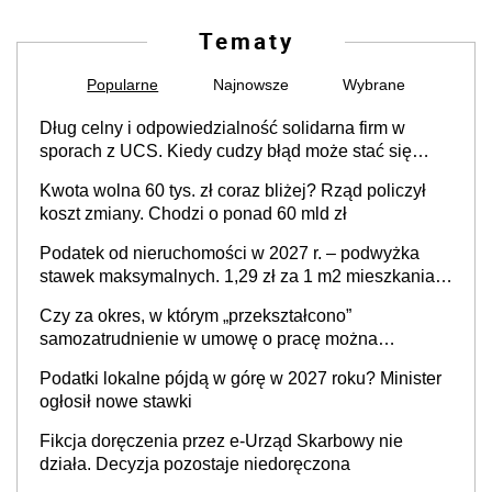
Tematy
Popularne
Najnowsze
Wybrane
Dług celny i odpowiedzialność solidarna firm w
sporach z UCS. Kiedy cudzy błąd może stać się
Twoim problemem
Kwota wolna 60 tys. zł coraz bliżej? Rząd policzył
koszt zmiany. Chodzi o ponad 60 mld zł
Podatek od nieruchomości w 2027 r. – podwyżka
stawek maksymalnych. 1,29 zł za 1 m2 mieszkania,
36,49 zł za 1 m2 budynków i lokali związanych z
Czy za okres, w którym „przekształcono”
prowadzeniem działalności gospodarczej
samozatrudnienie w umowę o pracę można
wystawić faktury korygujące? Rozwiązanie umowy
Podatki lokalne pójdą w górę w 2027 roku? Minister
cywilnoprawnej jedynym racjonalnym wyjściem
ogłosił nowe stawki
Fikcja doręczenia przez e-Urząd Skarbowy nie
działa. Decyzja pozostaje niedoręczona