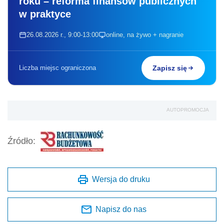
roku – reforma finansów publicznych
w praktyce
26.08.2026 r., 9:00-13:00
online, na żywo + nagranie
Liczba miejsc ograniczona
Zapisz się
AUTOPROMOCJA
Źródło:
Wersja do druku
Napisz do nas