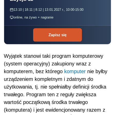
13.10 | 18.11 | 8.12 | 13.01.2027 r., 10:00-15:00
online, na żywo + nagranie
Zapisz się
Wyjątek stanowi taki program komputerowy
(system operacyjny) zakupiony wraz z
komputerem, bez którego
komputer
nie byłby
urządzeniem kompletnym i zdatnym do
użytkowania, tj. nie spełniałby definicji środka
trwałego. Program ten z reguły zwiększa
wartość początkową środka trwałego
(komputera) i jest ewidencjonowany razem z