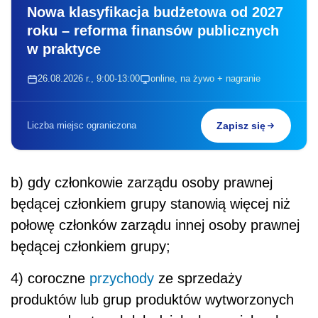
Nowa klasyfikacja budżetowa od 2027
roku – reforma finansów publicznych
w praktyce
26.08.2026 r., 9:00-13:00
online, na żywo + nagranie
Liczba miejsc ograniczona
Zapisz się
b) gdy członkowie zarządu osoby prawnej
będącej członkiem grupy stanowią więcej niż
połowę członków zarządu innej osoby prawnej
będącej członkiem grupy;
4) coroczne
przychody
ze sprzedaży
produktów lub grup produktów wytworzonych