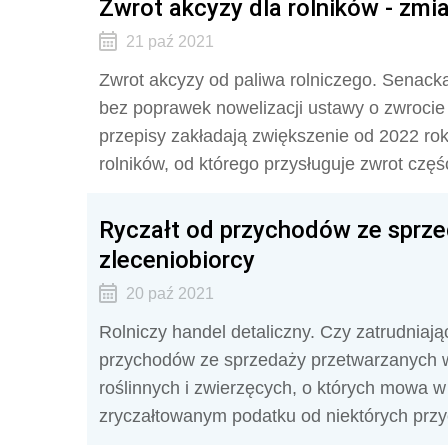
Zwrot akcyzy dla rolników - zmia
21 paź 2021
Zwrot akcyzy od paliwa rolniczego. Senacka
bez poprawek nowelizacji ustawy o zwrocie
przepisy zakładają zwiększenie od 2022 ro
rolników, od którego przysługuje zwrot częś
Ryczałt od przychodów ze sprz
zleceniobiorcy
20 paź 2021
Rolniczy handel detaliczny. Czy zatrudniają
przychodów ze sprzedaży przetwarzanych 
roślinnych i zwierzęcych, o których mowa w a
zryczałtowanym podatku od niektórych prz