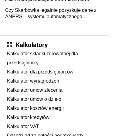
wiedzieć, że dotyczą także ich
Czy Skarbówka legalnie pozyskuje dane z
ANPRS – systemu automatycznego
rozpoznawania tablic rejestracyjnych
pojazdów z kamer drogowych?
Kalkulatory
Kalkulator składki zdrowotnej dla
przedsiębiorcy
Kalkulator dla przedsiębiorców
Kalkulator wynagrodzeń
Kalkulator umów zlecenia
Kalkulator umów o dzieło
Kalkulator kosztów energii
Kalkulator kredytów
Kalkulator VAT
Odsetki od zaległości podatkowych