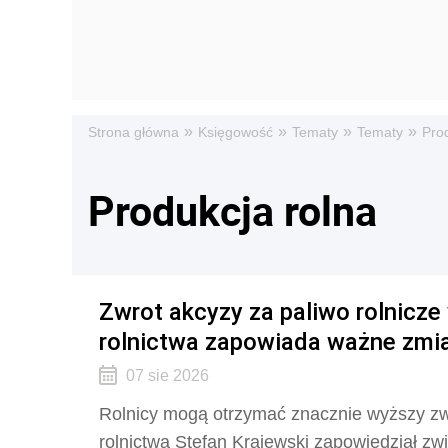
»
»
»
»
Strona główna
Księgowość
Tematy
Tematy
Pro
Produkcja rolna
Zwrot akcyzy za paliwo rolnicze w
rolnictwa zapowiada ważne zmia
07 sie 2026
Rolnicy mogą otrzymać znacznie wyższy zw
rolnictwa Stefan Krajewski zapowiedział zwię