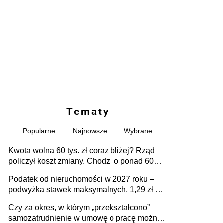
Tematy
Popularne
Najnowsze
Wybrane
Kwota wolna 60 tys. zł coraz bliżej? Rząd
policzył koszt zmiany. Chodzi o ponad 60
mld zł
Podatek od nieruchomości w 2027 roku –
podwyżka stawek maksymalnych. 1,29 zł za
1 m2 mieszkania, 36,49 zł za 1 m2
Czy za okres, w którym „przekształcono”
budynków i lokali związanych z
samozatrudnienie w umowę o pracę można
prowadzeniem działalności gospodarczej