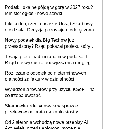
wystawić faktury korygujące? Rozwiązanie
Podatki lokalne pójdą w górę w 2027 roku?
umowy cywilnoprawnej jedynym
Minister ogłosił nowe stawki
racjonalnym wyjściem
Fikcja doręczenia przez e-Urząd Skarbowy
nie działa. Decyzja pozostaje niedoręczona
Nowy podatek dla Big Techów już
przesądzony? Rząd pokazał projekt, który
może zmienić zasady gry w Polsce
Trwają prace nad zmianami w podatkach.
Rząd nie wyklucza podwyższenia drugiego
progu PIT
Rozliczanie odsetek od nieterminowych
płatności za faktury w działalności
Wyłudzenia towarów przy użyciu KSeF – na
co trzeba uważać
Skarbówka zdecydowała w sprawie
przelewów od brata na konto siostry.
Pieniądze z emerytury mamy wyglądały jak
Od 2 sierpnia wchodzą nowe przepisy AI
darowizna, ale podatku jednak nie będzie
Act. Wielu przedsiębiorców może nie