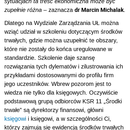
sytuacjach ta treść ekonomiczna może być
dr Marcin Michalak
zupełnie różna
– zaznacza
.
Dlatego na Wydziale Zarządzania UŁ można
wziąć udział w szkoleniu dotyczącym środków
trwałych, gdzie można uzupełnić te obszary,
które nie zostały do końca uregulowane w
.
standardzie
Szkolenie daje szansę
rozwiązania tych dylematów i zilustrowania ich
przykładami dostosowanymi do profilu firm
jego uczestników. Wbrew pozorom jest to
wiedza nie tylko dla księgowych. Oczywiście
podstawową grupą odbiorców KSR 11 „Środki
trwałe” są dyrektorzy finansowi, główni
księgowi
i księgowi, a w szczególności Ci,
którzy zajmują się ewidencją środków trwałych