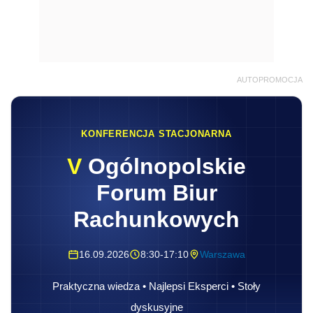
AUTOPROMOCJA
KONFERENCJA STACJONARNA
V
Ogólnopolskie
Forum Biur
Rachunkowych
16.09.2026
8:30-17:10
Warszawa
Praktyczna wiedza • Najlepsi Eksperci • Stoły
dyskusyjne