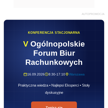
AUTOPROMOCJA
KONFERENCJA STACJONARNA
V
Ogólnopolskie
Forum Biur
Rachunkowych
16.09.2026
8:30-17:10
Warszawa
Praktyczna wiedza • Najlepsi Eksperci • Stoły
dyskusyjne
Zapisz się