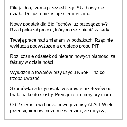
Fikcja doręczenia przez e-Urząd Skarbowy nie
działa. Decyzja pozostaje niedoręczona
Nowy podatek dla Big Techów już przesądzony?
Rząd pokazał projekt, który może zmienić zasady gry
w Polsce
Trwają prace nad zmianami w podatkach. Rząd nie
wyklucza podwyższenia drugiego progu PIT
Rozliczanie odsetek od nieterminowych płatności za
faktury w działalności
Wyłudzenia towarów przy użyciu KSeF – na co
trzeba uważać
Skarbówka zdecydowała w sprawie przelewów od
brata na konto siostry. Pieniądze z emerytury mamy
wyglądały jak darowizna, ale podatku jednak nie
Od 2 sierpnia wchodzą nowe przepisy AI Act. Wielu
będzie
przedsiębiorców może nie wiedzieć, że dotyczą
także ich