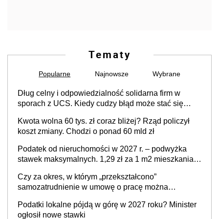
Tematy
Popularne
Najnowsze
Wybrane
Dług celny i odpowiedzialność solidarna firm w
sporach z UCS. Kiedy cudzy błąd może stać się
Twoim problemem
Kwota wolna 60 tys. zł coraz bliżej? Rząd policzył
koszt zmiany. Chodzi o ponad 60 mld zł
Podatek od nieruchomości w 2027 r. – podwyżka
stawek maksymalnych. 1,29 zł za 1 m2 mieszkania,
36,49 zł za 1 m2 budynków i lokali związanych z
Czy za okres, w którym „przekształcono”
prowadzeniem działalności gospodarczej
samozatrudnienie w umowę o pracę można
wystawić faktury korygujące? Rozwiązanie umowy
Podatki lokalne pójdą w górę w 2027 roku? Minister
cywilnoprawnej jedynym racjonalnym wyjściem
ogłosił nowe stawki