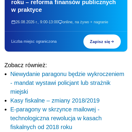
roku – reforma finansów publicznych
w praktyce
26.08.2026 r., 9:00-13:00
online, na żywo + nagranie
Liczba miejsc ograniczona
Zapisz się
Zobacz również:
Niewydanie paragonu będzie wykroczeniem
- mandat wystawi policjant lub strażnik
miejski
Kasy fiskalne – zmiany 2018/2019
E-paragony w skrzynce mailowej -
technologiczna rewolucja w kasach
fiskalnych od 2018 roku