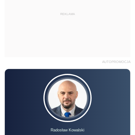
REKLAMA
AUTOPROMOCJA
Radosław Kowalski