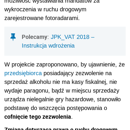
możliwość wystawiania mandatów za
wykroczenia w ruchu drogowym
zarejestrowane fotoradarami.
Polecamy
:
JPK_VAT 2018 –
Instrukcja wdrożenia
W projekcie zaproponowano, by ujawnienie, że
przedsiębiorca
posiadający zezwolenie na
sprzedaż alkoholu nie ma kasy fiskalnej, nie
wydaje paragonu, bądź w miejscu sprzedaży
urządza nielegalnie gry hazardowe, stanowiło
podstawę do wszczęcia postępowania o
cofnięcie tego zezwolenia
.
Zmiana dotycząca prawa o ruchu drogowym