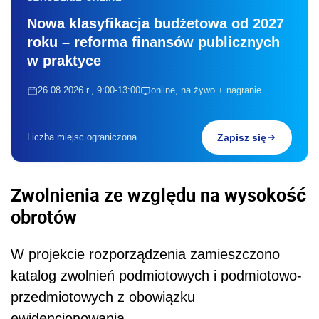
Nowa klasyfikacja budżetowa od 2027
roku – reforma finansów publicznych
w praktyce
26.08.2026 r., 9:00-13:00
online, na żywo + nagranie
Liczba miejsc ograniczona
Zapisz się
Zwolnienia ze względu na wysokość
obrotów
W projekcie rozporządzenia zamieszczono
katalog zwolnień podmiotowych i podmiotowo-
przedmiotowych z obowiązku
ewidencjonowania.