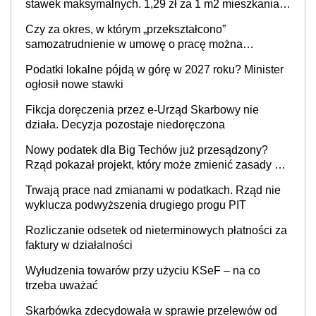
stawek maksymalnych. 1,29 zł za 1 m2 mieszkania,
36,49 zł za 1 m2 budynków i lokali związanych z
Czy za okres, w którym „przekształcono”
prowadzeniem działalności gospodarczej
samozatrudnienie w umowę o pracę można
wystawić faktury korygujące? Rozwiązanie umowy
Podatki lokalne pójdą w górę w 2027 roku? Minister
cywilnoprawnej jedynym racjonalnym wyjściem
ogłosił nowe stawki
Fikcja doręczenia przez e-Urząd Skarbowy nie
działa. Decyzja pozostaje niedoręczona
Nowy podatek dla Big Techów już przesądzony?
Rząd pokazał projekt, który może zmienić zasady gry
w Polsce
Trwają prace nad zmianami w podatkach. Rząd nie
wyklucza podwyższenia drugiego progu PIT
Rozliczanie odsetek od nieterminowych płatności za
faktury w działalności
Wyłudzenia towarów przy użyciu KSeF – na co
trzeba uważać
Skarbówka zdecydowała w sprawie przelewów od