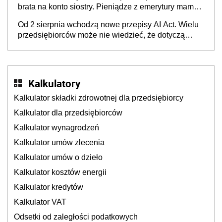
brata na konto siostry. Pieniądze z emerytury mamy
wyglądały jak darowizna, ale podatku jednak nie
Od 2 sierpnia wchodzą nowe przepisy AI Act. Wielu
będzie
przedsiębiorców może nie wiedzieć, że dotyczą
także ich
Kalkulatory
Kalkulator składki zdrowotnej dla przedsiębiorcy
Kalkulator dla przedsiębiorców
Kalkulator wynagrodzeń
Kalkulator umów zlecenia
Kalkulator umów o dzieło
Kalkulator kosztów energii
Kalkulator kredytów
Kalkulator VAT
Odsetki od zaległości podatkowych