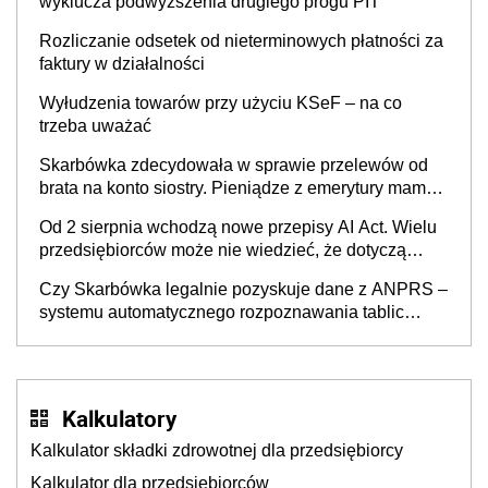
wyklucza podwyższenia drugiego progu PIT
Rozliczanie odsetek od nieterminowych płatności za
faktury w działalności
Wyłudzenia towarów przy użyciu KSeF – na co
trzeba uważać
Skarbówka zdecydowała w sprawie przelewów od
brata na konto siostry. Pieniądze z emerytury mamy
wyglądały jak darowizna, ale podatku jednak nie
Od 2 sierpnia wchodzą nowe przepisy AI Act. Wielu
będzie
przedsiębiorców może nie wiedzieć, że dotyczą
także ich
Czy Skarbówka legalnie pozyskuje dane z ANPRS –
systemu automatycznego rozpoznawania tablic
rejestracyjnych pojazdów z kamer drogowych?
Kalkulatory
Kalkulator składki zdrowotnej dla przedsiębiorcy
Kalkulator dla przedsiębiorców