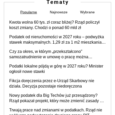
Tematy
Popularne
Najnowsze
Wybrane
Kwota wolna 60 tys. zł coraz bliżej? Rząd policzył
koszt zmiany. Chodzi o ponad 60 mld zł
Podatek od nieruchomości w 2027 roku – podwyżka
stawek maksymalnych. 1,29 zł za 1 m2 mieszkania,
36,49 zł za 1 m2 budynków i lokali związanych z
Czy za okres, w którym „przekształcono”
prowadzeniem działalności gospodarczej
samozatrudnienie w umowę o pracę można
wystawić faktury korygujące? Rozwiązanie umowy
Podatki lokalne pójdą w górę w 2027 roku? Minister
cywilnoprawnej jedynym racjonalnym wyjściem
ogłosił nowe stawki
Fikcja doręczenia przez e-Urząd Skarbowy nie
działa. Decyzja pozostaje niedoręczona
Nowy podatek dla Big Techów już przesądzony?
Rząd pokazał projekt, który może zmienić zasady gry
w Polsce
Trwają prace nad zmianami w podatkach. Rząd nie