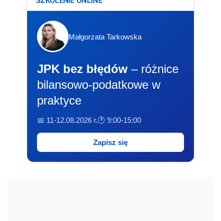
SZKOLENIE ONLINE
Małgorzata Tarkowska
JPK bez błędów
– różnice
bilansowo-podatkowe w
praktyce
📅 11-12.08.2026 r.
🕐 9:00-15:00
Zapisz się