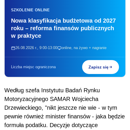
SZKOLENIE ONLINE
Nowa klasyfikacja budżetowa od 2027
roku – reforma finansów publicznych
w praktyce
26.08.2026 r., 9:00-13:00
online, na żywo + nagranie
Liczba miejsc ograniczona
Zapisz się
Według szefa Instytutu Badań Rynku
Motoryzacyjnego SAMAR Wojciecha
Drzewieckiego, "nikt jeszcze nie wie - w tym
pewnie również minister finansów - jaka będzie
formuła podatku. Decyzje dotyczące