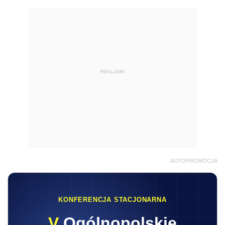
REKLAMA
AUTOPROMOCJA
KONFERENCJA STACJONARNA
V
Ogólnopolskie