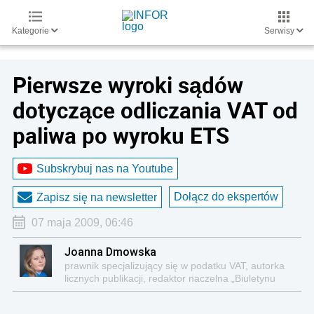
Kategorie
Serwisy
Pierwsze wyroki sądów
dotyczące odliczania VAT od
paliwa po wyroku ETS
Subskrybuj nas na Youtube
Dołącz do ekspertów
Zapisz się na newsletter
07 maja 2009, 06:46
Joanna Dmowska
prawnik specjalizujący się w podatku VAT, autorka
licznych publikacji, redaktor naczelna „Biuletynu
VAT”