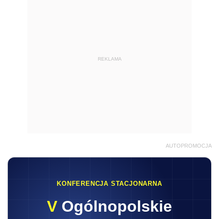
REKLAMA
AUTOPROMOCJA
KONFERENCJA STACJONARNA
V
Ogólnopolskie