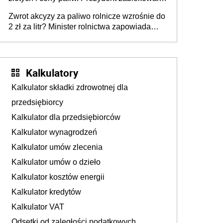
ustawę, premier mówi o „ciosie
Zwrot akcyzy za paliwo rolnicze wzrośnie do
wymierzonym we wszystkich polskich
2 zł za litr? Minister rolnictwa zapowiada
kierowców”
ważne zmiany dla rolników
Kalkulatory
Kalkulator składki zdrowotnej dla
przedsiębiorcy
Kalkulator dla przedsiębiorców
Kalkulator wynagrodzeń
Kalkulator umów zlecenia
Kalkulator umów o dzieło
Kalkulator kosztów energii
Kalkulator kredytów
Kalkulator VAT
Odsetki od zaległości podatkowych