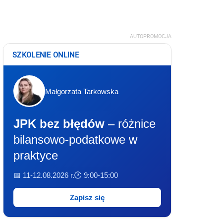
AUTOPROMOCJA
SZKOLENIE ONLINE
Małgorzata Tarkowska
JPK bez błędów
– różnice
bilansowo-podatkowe w
praktyce
📅 11-12.08.2026 r.
🕐 9:00-15:00
Zapisz się