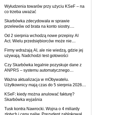
Wyłudzenia towarów przy użyciu KSeF – na
co trzeba uważać
Skarbówka zdecydowała w sprawie
przelewów od brata na konto siostry.
Pieniądze z emerytury mamy wyglądały jak
Od 2 sierpnia wchodzą nowe przepisy AI
darowizna, ale podatku jednak nie będzie
Act. Wielu przedsiębiorców może nie
wiedzieć, że dotyczą także ich
Firmy wdrażają AI, ale nie wiedzą, gdzie jej
używają. Nadchodzi test gotowości
Czy Skarbówka legalnie pozyskuje dane z
ANPRS – systemu automatycznego
rozpoznawania tablic rejestracyjnych
Ważna aktualizacja w mObywatelu.
pojazdów z kamer drogowych?
Użytkownicy mają czas do 5 sierpnia 2026
roku
KSeF: kiedy można anulować fakturę?
Skarbówka wyjaśnia
Tusk kontra Nawrocki. Wojna o 4 miliardy
złotych i ceny paliw. Prezydent zablokował