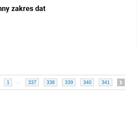
nny zakres dat
...
1
337
338
339
340
341