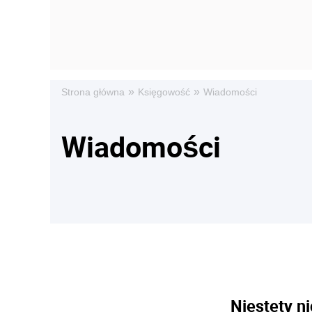
»
»
Strona główna
Księgowość
Wiadomości
Wiadomości
Niestety ni