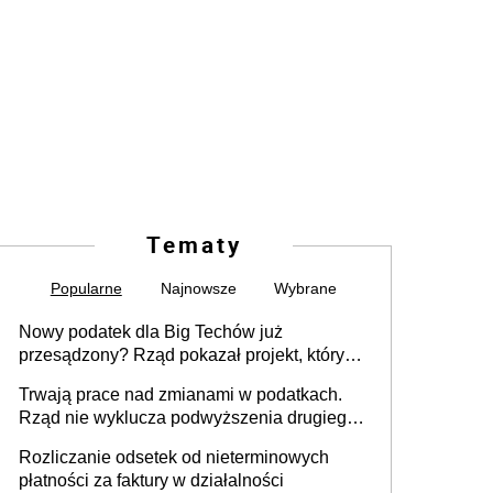
Tematy
Popularne
Najnowsze
Wybrane
Nowy podatek dla Big Techów już
przesądzony? Rząd pokazał projekt, który
może zmienić zasady gry w Polsce
Trwają prace nad zmianami w podatkach.
Rząd nie wyklucza podwyższenia drugiego
progu PIT
Rozliczanie odsetek od nieterminowych
płatności za faktury w działalności