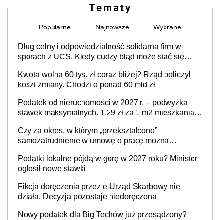
Tematy
Popularne
Najnowsze
Wybrane
Dług celny i odpowiedzialność solidarna firm w
sporach z UCS. Kiedy cudzy błąd może stać się
Twoim problemem
Kwota wolna 60 tys. zł coraz bliżej? Rząd policzył
koszt zmiany. Chodzi o ponad 60 mld zł
Podatek od nieruchomości w 2027 r. – podwyżka
stawek maksymalnych. 1,29 zł za 1 m2 mieszkania,
36,49 zł za 1 m2 budynków i lokali związanych z
Czy za okres, w którym „przekształcono”
prowadzeniem działalności gospodarczej
samozatrudnienie w umowę o pracę można
wystawić faktury korygujące? Rozwiązanie umowy
Podatki lokalne pójdą w górę w 2027 roku? Minister
cywilnoprawnej jedynym racjonalnym wyjściem
ogłosił nowe stawki
Fikcja doręczenia przez e-Urząd Skarbowy nie
działa. Decyzja pozostaje niedoręczona
Nowy podatek dla Big Techów już przesądzony?