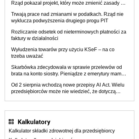
Rząd pokazał projekt, który może zmienić zasady gry
w Polsce
Trwają prace nad zmianami w podatkach. Rząd nie
wyklucza podwyższenia drugiego progu PIT
Rozliczanie odsetek od nieterminowych płatności za
faktury w działalności
Wyłudzenia towarów przy użyciu KSeF – na co
trzeba uważać
Skarbówka zdecydowała w sprawie przelewów od
brata na konto siostry. Pieniądze z emerytury mamy
wyglądały jak darowizna, ale podatku jednak nie
Od 2 sierpnia wchodzą nowe przepisy AI Act. Wielu
będzie
przedsiębiorców może nie wiedzieć, że dotyczą
także ich
Kalkulatory
Kalkulator składki zdrowotnej dla przedsiębiorcy