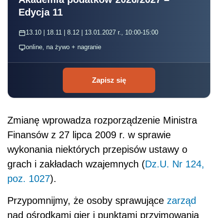
Edycja 11
13.10 | 18.11 | 8.12 | 13.01.2027 r., 10:00-15:00
online, na żywo + nagranie
Zapisz się
Zmianę wprowadza rozporządzenie Ministra
Finansów z 27 lipca 2009 r. w sprawie
wykonania niektórych przepisów ustawy o
grach i zakładach wzajemnych (
Dz.U. Nr 124,
poz. 1027
).
Przypomnijmy, że osoby sprawujące
zarząd
nad ośrodkami gier i punktami przyjmowania