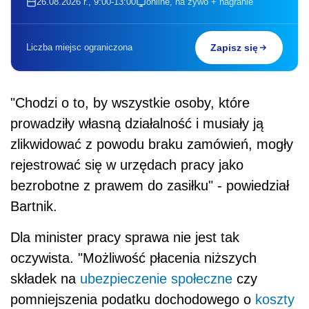
26.08.2026 r., 9:00-13:00
online, na żywo + nagranie
Liczba miejsc ograniczona
Zapisz się
"Chodzi o to, by wszystkie osoby, które
prowadziły własną działalność i musiały ją
zlikwidować z powodu braku zamówień, mogły
rejestrować się w urzędach pracy jako
bezrobotne z prawem do zasiłku" - powiedział
Bartnik.
Dla minister pracy sprawa nie jest tak
oczywista. "Możliwość płacenia niższych
składek na
ubezpieczenie społeczne
czy
pomniejszenia podatku dochodowego o
koszty