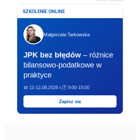
SZKOLENIE ONLINE
Małgorzata Tarkowska
JPK bez błędów
– różnice
bilansowo-podatkowe w
praktyce
📅 11-12.08.2026 r.
🕐 9:00-15:00
Zapisz się