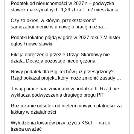
Podatek od nieruchomości w 2027 r. – podwyżka
stawek maksymalnych. 1,29 zł za 1 m2 mieszkania,
36,49 zł za 1 m2 budynków i lokali związanych z
Czy za okres, w którym „przekształcono”
prowadzeniem działalności gospodarczej
samozatrudnienie w umowę o pracę można
wystawić faktury korygujące? Rozwiązanie umowy
Podatki lokalne pójdą w górę w 2027 roku? Minister
cywilnoprawnej jedynym racjonalnym wyjściem
ogłosił nowe stawki
Fikcja doręczenia przez e-Urząd Skarbowy nie
działa. Decyzja pozostaje niedoręczona
Nowy podatek dla Big Techów już przesądzony?
Rząd pokazał projekt, który może zmienić zasady gry
w Polsce
Trwają prace nad zmianami w podatkach. Rząd nie
wyklucza podwyższenia drugiego progu PIT
Rozliczanie odsetek od nieterminowych płatności za
faktury w działalności
Wyłudzenia towarów przy użyciu KSeF – na co
trzeba uważać