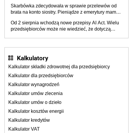
Skarbówka zdecydowała w sprawie przelewów od
brata na konto siostry. Pieniądze z emerytury mamy
wyglądały jak darowizna, ale podatku jednak nie
Od 2 sierpnia wchodzą nowe przepisy AI Act. Wielu
będzie
przedsiębiorców może nie wiedzieć, że dotyczą
także ich
Kalkulatory
Kalkulator składki zdrowotnej dla przedsiębiorcy
Kalkulator dla przedsiębiorców
Kalkulator wynagrodzeń
Kalkulator umów zlecenia
Kalkulator umów o dzieło
Kalkulator kosztów energii
Kalkulator kredytów
Kalkulator VAT