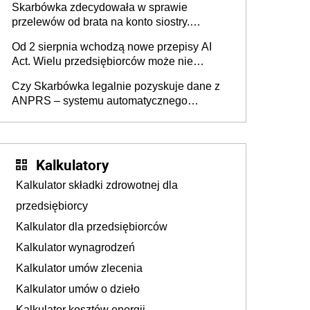
Skarbówka zdecydowała w sprawie
przelewów od brata na konto siostry.
Pieniądze z emerytury mamy wyglądały jak
Od 2 sierpnia wchodzą nowe przepisy AI
darowizna, ale podatku jednak nie będzie
Act. Wielu przedsiębiorców może nie
wiedzieć, że dotyczą także ich
Czy Skarbówka legalnie pozyskuje dane z
ANPRS – systemu automatycznego
rozpoznawania tablic rejestracyjnych
pojazdów z kamer drogowych?
Kalkulatory
Kalkulator składki zdrowotnej dla
przedsiębiorcy
Kalkulator dla przedsiębiorców
Kalkulator wynagrodzeń
Kalkulator umów zlecenia
Kalkulator umów o dzieło
Kalkulator kosztów energii