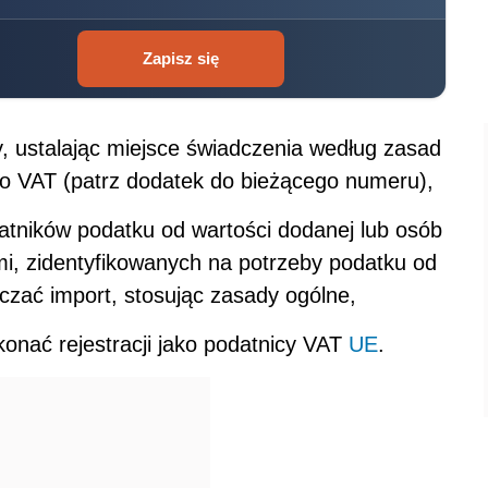
Zapisz się
y, ustalając miejsce świadczenia według zasad
 o VAT (patrz dodatek do bieżącego numeru),
datników podatku od wartości dodanej lub osób
i, zidentyfikowanych na potrzeby podatku od
liczać import, stosując zasady ogólne,
onać rejestracji jako podatnicy VAT
UE
.