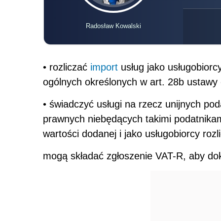
Radosław Kowalski
• rozliczać
import
usług jako usługobiorc
ogólnych określonych w art. 28b ustawy
• świadczyć usługi na rzecz unijnych po
prawnych niebędących takimi podatnikam
wartości dodanej i jako usługobiorcy roz
mogą składać zgłoszenie VAT-R, aby dok