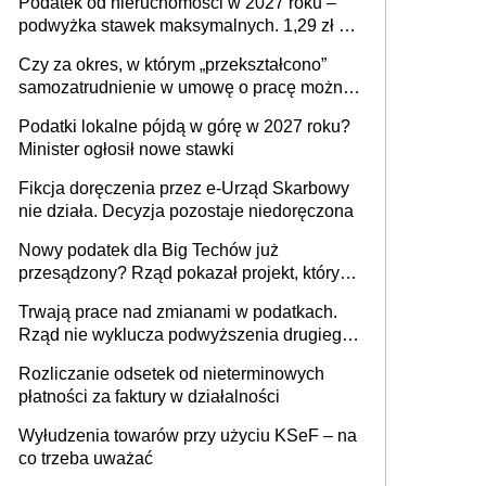
Podatek od nieruchomości w 2027 roku –
podwyżka stawek maksymalnych. 1,29 zł za
1 m2 mieszkania, 36,49 zł za 1 m2
Czy za okres, w którym „przekształcono”
budynków i lokali związanych z
samozatrudnienie w umowę o pracę można
prowadzeniem działalności gospodarczej
wystawić faktury korygujące? Rozwiązanie
Podatki lokalne pójdą w górę w 2027 roku?
umowy cywilnoprawnej jedynym
Minister ogłosił nowe stawki
racjonalnym wyjściem
Fikcja doręczenia przez e-Urząd Skarbowy
nie działa. Decyzja pozostaje niedoręczona
Nowy podatek dla Big Techów już
przesądzony? Rząd pokazał projekt, który
może zmienić zasady gry w Polsce
Trwają prace nad zmianami w podatkach.
Rząd nie wyklucza podwyższenia drugiego
progu PIT
Rozliczanie odsetek od nieterminowych
płatności za faktury w działalności
Wyłudzenia towarów przy użyciu KSeF – na
co trzeba uważać