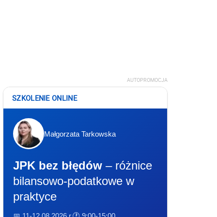
AUTOPROMOCJA
SZKOLENIE ONLINE
Małgorzata Tarkowska
JPK bez błędów
– różnice
bilansowo-podatkowe w
praktyce
📅 11-12.08.2026 r.
🕐 9:00-15:00