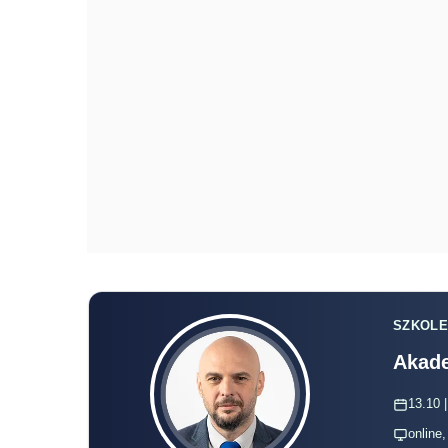
SZKOLE
Akade
13.10 |
online