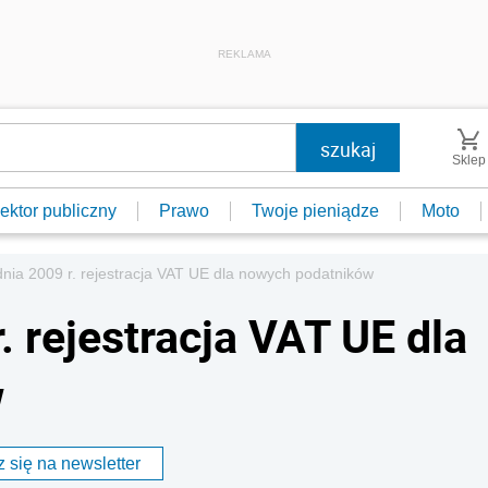
REKLAMA
Sklep
ektor publiczny
Prawo
Twoje pieniądze
Moto
nia 2009 r. rejestracja VAT UE dla nowych podatników
. rejestracja VAT UE dla
w
 się na newsletter