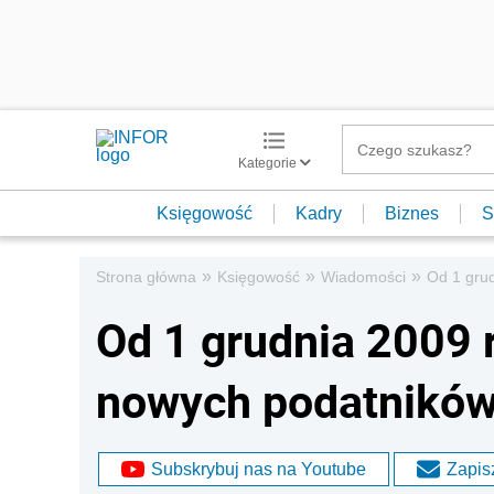
Kategorie
Księgowość
Kadry
Biznes
S
»
»
»
Strona główna
Księgowość
Wiadomości
Od 1 grud
Od 1 grudnia 2009 r
nowych podatnikó
Subskrybuj nas na Youtube
Zapisz