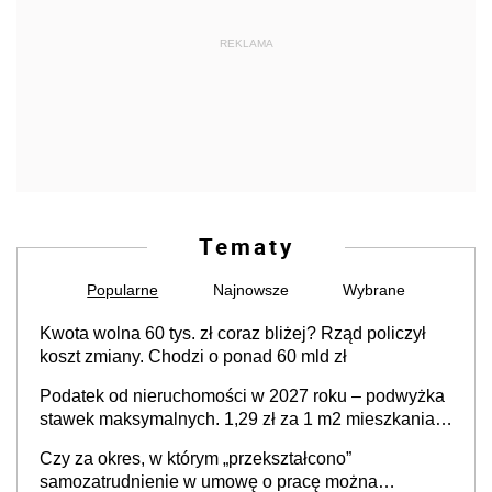
REKLAMA
Tematy
Popularne
Najnowsze
Wybrane
Kwota wolna 60 tys. zł coraz bliżej? Rząd policzył
koszt zmiany. Chodzi o ponad 60 mld zł
Podatek od nieruchomości w 2027 roku – podwyżka
stawek maksymalnych. 1,29 zł za 1 m2 mieszkania,
36,49 zł za 1 m2 budynków i lokali związanych z
Czy za okres, w którym „przekształcono”
prowadzeniem działalności gospodarczej
samozatrudnienie w umowę o pracę można