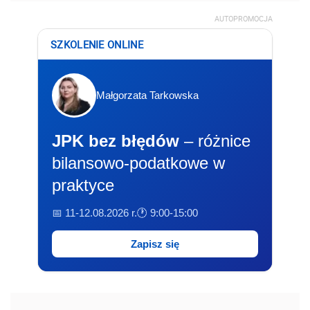
AUTOPROMOCJA
SZKOLENIE ONLINE
Małgorzata Tarkowska
JPK bez błędów
– różnice
bilansowo-podatkowe w
praktyce
📅 11-12.08.2026 r.
🕐 9:00-15:00
Zapisz się