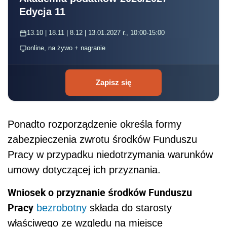
Edycja 11
13.10 | 18.11 | 8.12 | 13.01.2027 r., 10:00-15:00
online, na żywo + nagranie
Zapisz się
Ponadto rozporządzenie określa formy
zabezpieczenia zwrotu środków Funduszu
Pracy w przypadku niedotrzymania warunków
umowy dotyczącej ich przyznania.
Wniosek o przyznanie środków Funduszu
Pracy
bezrobotny
składa do starosty
właściwego ze względu na miejsce