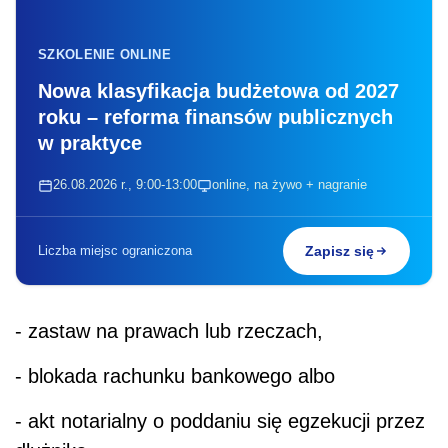
SZKOLENIE ONLINE
Nowa klasyfikacja budżetowa od 2027
roku – reforma finansów publicznych
w praktyce
26.08.2026 r., 9:00-13:00
online, na żywo + nagranie
Liczba miejsc ograniczona
Zapisz się
- zastaw na prawach lub rzeczach,
- blokada rachunku bankowego albo
- akt notarialny o poddaniu się egzekucji przez