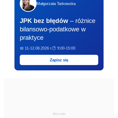
Małgorzata Tarkowska
JPK bez błędów
– różnice
bilansowo-podatkowe w
praktyce
📅 11-12.08.2026 r.
🕐 9:00-15:00
Zapisz się
REKLAMA