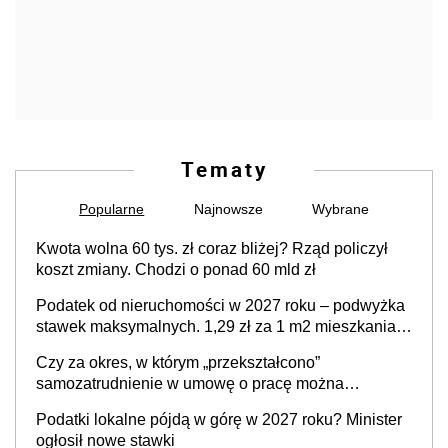
Tematy
Popularne
Najnowsze
Wybrane
Kwota wolna 60 tys. zł coraz bliżej? Rząd policzył
koszt zmiany. Chodzi o ponad 60 mld zł
Podatek od nieruchomości w 2027 roku – podwyżka
stawek maksymalnych. 1,29 zł za 1 m2 mieszkania,
36,49 zł za 1 m2 budynków i lokali związanych z
Czy za okres, w którym „przekształcono”
prowadzeniem działalności gospodarczej
samozatrudnienie w umowę o pracę można
wystawić faktury korygujące? Rozwiązanie umowy
Podatki lokalne pójdą w górę w 2027 roku? Minister
cywilnoprawnej jedynym racjonalnym wyjściem
ogłosił nowe stawki