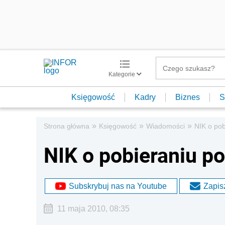
Kategorie
Księgowość
Kadry
Biznes
S
»
»
»
Strona główna
Księgowość
Wiadomości
NIK o pob
NIK o pobieraniu p
Subskrybuj nas na Youtube
Zapisz
11 maja 2010, 08:35