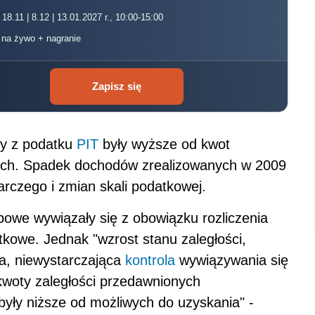
 18.11 | 8.12 | 13.01.2027 r., 10:00-15:00
, na żywo + nagranie
Zapisz się
dy z podatku
PIT
były wyższe od kwot
ch. Spadek dochodów zrealizowanych w 2009
rczego i zmian skali podatkowej.
owe wywiązały się z obowiązku rozliczenia
tkowe. Jednak "wzrost stanu zaległości,
a, niewystarczająca
kontrola
wywiązywania się
woty zaległości przedawnionych
yły niższe od możliwych do uzyskania" -