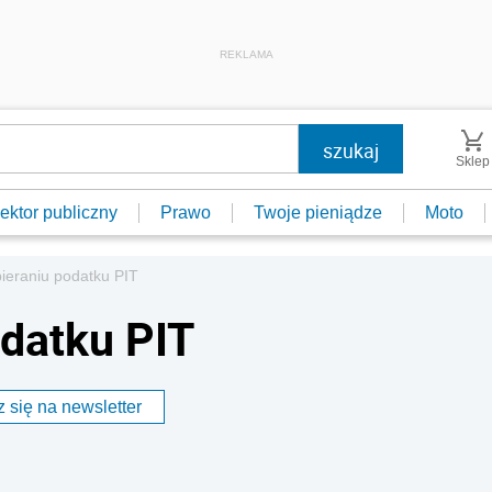
REKLAMA
Sklep
ektor publiczny
Prawo
Twoje pieniądze
Moto
ieraniu podatku PIT
odatku PIT
 się na newsletter