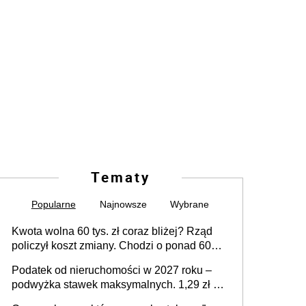
Tematy
Popularne
Najnowsze
Wybrane
Kwota wolna 60 tys. zł coraz bliżej? Rząd
policzył koszt zmiany. Chodzi o ponad 60
mld zł
Podatek od nieruchomości w 2027 roku –
podwyżka stawek maksymalnych. 1,29 zł za
1 m2 mieszkania, 36,49 zł za 1 m2