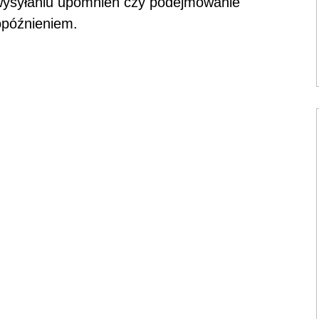
 wysyłaniu upomnień czy podejmowanie
opóźnieniem.