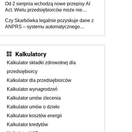
Od 2 sierpnia wchodzą nowe przepisy AI
darowizna, ale podatku jednak nie będzie
Act. Wielu przedsiębiorców może nie
wiedzieć, że dotyczą także ich
Czy Skarbówka legalnie pozyskuje dane z
ANPRS – systemu automatycznego
rozpoznawania tablic rejestracyjnych
pojazdów z kamer drogowych?
Kalkulatory
Kalkulator składki zdrowotnej dla
przedsiębiorcy
Kalkulator dla przedsiębiorców
Kalkulator wynagrodzeń
Kalkulator umów zlecenia
Kalkulator umów o dzieło
Kalkulator kosztów energii
Kalkulator kredytów