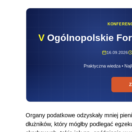
KONFEREN
V
Ogólnopolskie Fo
16.09.2026
Praktyczna wiedza • Najl
Z
Organy podatkowe odzyskały mniej pieni
dłużników, który mógłby podlegać egzek