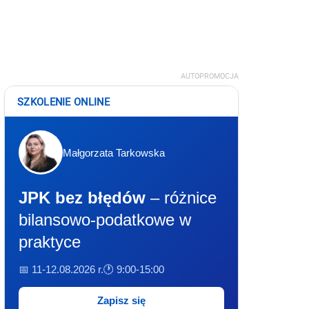
AUTOPROMOCJA
SZKOLENIE ONLINE
Małgorzata Tarkowska
JPK bez błędów
– różnice
bilansowo-podatkowe w
praktyce
📅 11-12.08.2026 r.
🕐 9:00-15:00
Zapisz się