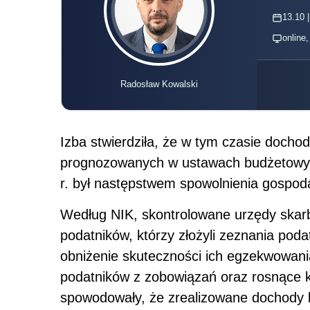
13.10 |
online
Radosław Kowalski
Izba stwierdziła, że w tym czasie docho
prognozowanych w ustawach budżetowy
r. był następstwem spowolnienia gospoda
Według NIK, skontrolowane urzędy skarb
podatników, którzy złożyli zeznania poda
obniżenie skuteczności ich egzekwowani
podatników z zobowiązań oraz rosnące k
spowodowały, że zrealizowane dochody b