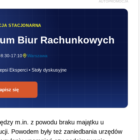
AUTOPROMOCJA
CJA STACJONARNA
rum Biur Rachunkowych
8:30-17:10
Warszawa
epsi Eksperci • Stoły dyskusyjne
apisz się
ędzy m.in. z powodu braku majątku u
ucji. Powodem były też zaniedbania urzędów