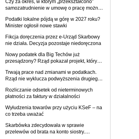
Czy za okres, w którym „przekształcono”
budynków i lokali związanych z
samozatrudnienie w umowę o pracę można
prowadzeniem działalności gospodarczej
wystawić faktury korygujące? Rozwiązanie
Podatki lokalne pójdą w górę w 2027 roku?
umowy cywilnoprawnej jedynym
Minister ogłosił nowe stawki
racjonalnym wyjściem
Fikcja doręczenia przez e-Urząd Skarbowy
nie działa. Decyzja pozostaje niedoręczona
Nowy podatek dla Big Techów już
przesądzony? Rząd pokazał projekt, który
może zmienić zasady gry w Polsce
Trwają prace nad zmianami w podatkach.
Rząd nie wyklucza podwyższenia drugiego
progu PIT
Rozliczanie odsetek od nieterminowych
płatności za faktury w działalności
Wyłudzenia towarów przy użyciu KSeF – na
co trzeba uważać
Skarbówka zdecydowała w sprawie
przelewów od brata na konto siostry.
Pieniądze z emerytury mamy wyglądały jak