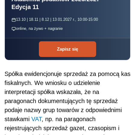
Edycja 11
13.10 | 18.11 | 8.12 | 13.01.2027 r., 10:00-15:00
online, na żywo + nagranie
Zapisz się
Spółka ewidencjonuje sprzedaż za pomocą kas
fiskalnych. We wniosku o udzielenie
interpretacji spółka wskazała, że na
paragonach dokumentujących tę sprzedaż
podaje nazwy grup towarów z odpowiednimi
stawkami
VAT
, np. na paragonach
rejestrujących sprzedaż gazet, czasopism i