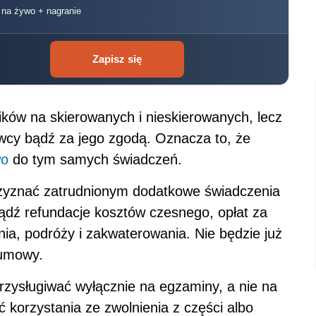
zyznać zatrudnionym dodatkowe świadczenia
ądź refundacje kosztów czesnego, opłat za
nia, podróży i zakwaterowania. Nie będzie już
 umowy.
zysługiwać wyłącznie na egzaminy, a nie na
 korzystania ze zwolnienia z części albo
w zajęciach. Pensja za urlop szkoleniowy i
 na nowych zasadach.