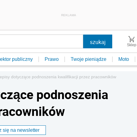
REKLAMA
Sklep
ektor publiczny
Prawo
Twoje pieniądze
Moto
pisy dotyczące podnoszenia kwalifikacji przez pracowników
yczące podnoszenia
 pracowników
 się na newsletter