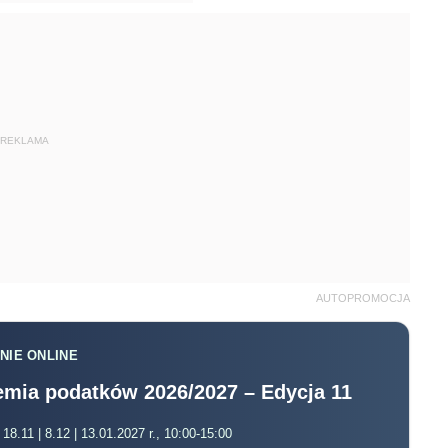
AUTOPROMOCJA
NIE ONLINE
mia podatków 2026/2027 – Edycja 11
 18.11 | 8.12 | 13.01.2027 r., 10:00-15:00
, na żywo + nagranie
Zapisz się
ików na skierowanych i nieskierowanych, lecz
awcy bądź za jego zgodą. Oznacza to, że
wo
do tym samych świadczeń.