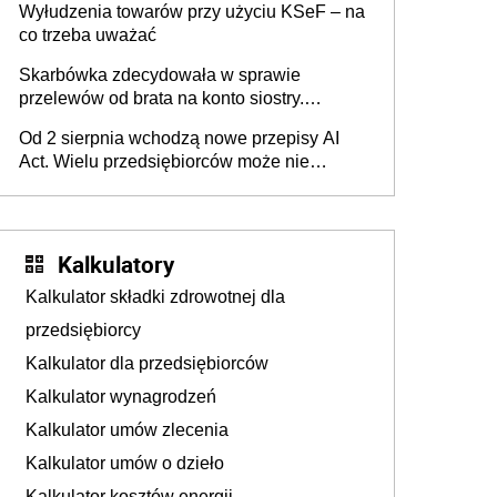
Wyłudzenia towarów przy użyciu KSeF – na
co trzeba uważać
Skarbówka zdecydowała w sprawie
przelewów od brata na konto siostry.
Pieniądze z emerytury mamy wyglądały jak
Od 2 sierpnia wchodzą nowe przepisy AI
darowizna, ale podatku jednak nie będzie
Act. Wielu przedsiębiorców może nie
wiedzieć, że dotyczą także ich
Kalkulatory
Kalkulator składki zdrowotnej dla
przedsiębiorcy
Kalkulator dla przedsiębiorców
Kalkulator wynagrodzeń
Kalkulator umów zlecenia
Kalkulator umów o dzieło
Kalkulator kosztów energii