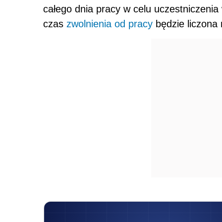
KONFEREN
V
Ogólnopolskie Fo
16.09.2026
Praktyczna wiedza • Najl
Z