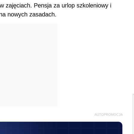
AUTOPROMOCJA
CJA STACJONARNA
rum Biur Rachunkowych
8:30-17:10
Warszawa
epsi Eksperci • Stoły dyskusyjne
apisz się