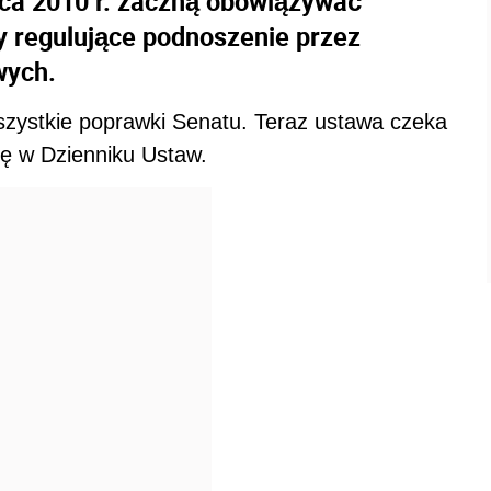
pca 2010 r. zaczną obowiązywać
y regulujące podnoszenie przez
wych.
wszystkie poprawki Senatu. Teraz ustawa czeka
cję w Dzienniku Ustaw.