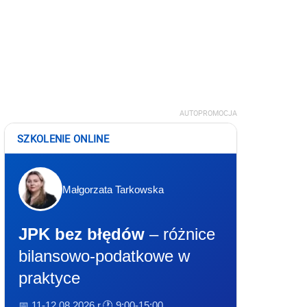
AUTOPROMOCJA
SZKOLENIE ONLINE
Małgorzata Tarkowska
JPK bez błędów
– różnice
bilansowo-podatkowe w
praktyce
📅 11-12.08.2026 r.
🕐 9:00-15:00