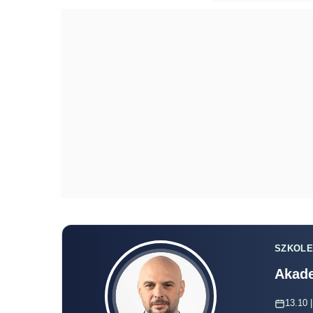
SZKOLE
Akade
13.10 |
online
Radosław Kowalski
Nowe przepisy nie różnicują już pracown
na kształcących się z inicjatywy pracod
wszystkim tym osobom przysługuje
pra