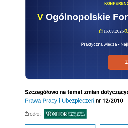
Szczegółowo na temat zmian dotyczącyc
nr 12/2010
Prawa Pracy i Ubezpieczeń
Źródło:
Wersja do druku
N
Udostępnij na Linkedin
Podzie
Oceń jakość naszego artykułu
Twoja opinia jest dla nas bardzo ważna