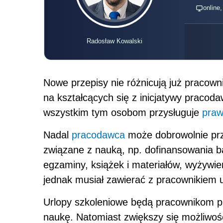
Nadal
pracodawca
może dobrowolnie pr
związane z nauką, np. dofinansowania b
egzaminy, książek i materiałów, wyżywie
jednak musiał zawierać z pracownikiem
Urlopy szkoleniowe będą pracownikom pr
naukę. Natomiast zwiększy się możliwość
całego dnia pracy w celu uczestniczenia 
czas
zwolnienia od pracy
będzie liczona