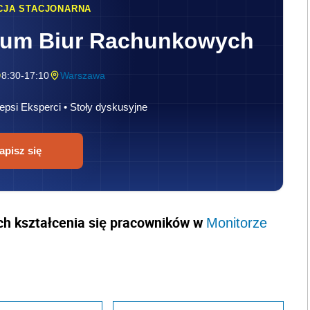
h kształcenia się pracowników w
Monitorze
apisz do nas
Zapisz się na newsletter
l się na Facebook
Wyślij na Twitter
AUTOPROMOCJA