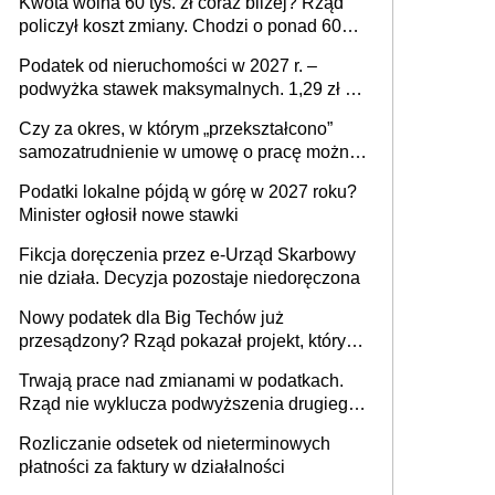
Kwota wolna 60 tys. zł coraz bliżej? Rząd
policzył koszt zmiany. Chodzi o ponad 60
mld zł
Podatek od nieruchomości w 2027 r. –
podwyżka stawek maksymalnych. 1,29 zł za
1 m2 mieszkania, 36,49 zł za 1 m2
Czy za okres, w którym „przekształcono”
budynków i lokali związanych z
samozatrudnienie w umowę o pracę można
prowadzeniem działalności gospodarczej
wystawić faktury korygujące? Rozwiązanie
Podatki lokalne pójdą w górę w 2027 roku?
umowy cywilnoprawnej jedynym
Minister ogłosił nowe stawki
racjonalnym wyjściem
Fikcja doręczenia przez e-Urząd Skarbowy
nie działa. Decyzja pozostaje niedoręczona
Nowy podatek dla Big Techów już
przesądzony? Rząd pokazał projekt, który
może zmienić zasady gry w Polsce
Trwają prace nad zmianami w podatkach.
Rząd nie wyklucza podwyższenia drugiego
progu PIT
Rozliczanie odsetek od nieterminowych
płatności za faktury w działalności