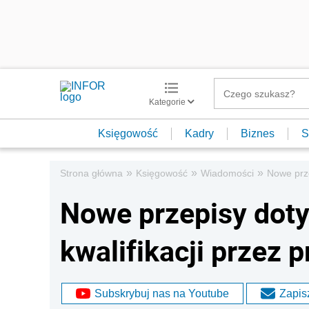
Kategorie
Księgowość
Kadry
Biznes
S
»
»
»
Strona główna
Księgowość
Wiadomości
Nowe prze
Nowe przepisy dot
kwalifikacji przez
Subskrybuj nas na Youtube
Zapisz