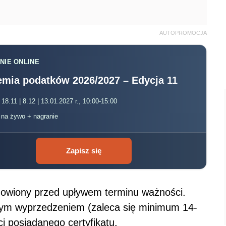
AUTOPROMOCJA
NIE ONLINE
mia podatków 2026/2027 – Edycja 11
 18.11 | 8.12 | 13.01.2027 r., 10:00-15:00
, na żywo + nagranie
Zapisz się
dnowiony przed upływem terminu ważności.
nym wyprzedzeniem (zaleca się minimum 14-
i posiadanego certyfikatu.