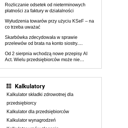
progu PIT
Rozliczanie odsetek od nieterminowych
płatności za faktury w działalności
Wyłudzenia towarów przy użyciu KSeF – na
co trzeba uważać
Skarbówka zdecydowała w sprawie
przelewów od brata na konto siostry.
Pieniądze z emerytury mamy wyglądały jak
Od 2 sierpnia wchodzą nowe przepisy AI
darowizna, ale podatku jednak nie będzie
Act. Wielu przedsiębiorców może nie
wiedzieć, że dotyczą także ich
Kalkulatory
Kalkulator składki zdrowotnej dla
przedsiębiorcy
Kalkulator dla przedsiębiorców
Kalkulator wynagrodzeń