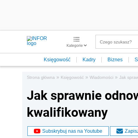
Kategorie
Księgowość
Kadry
Biznes
S
»
»
»
Strona główna
Księgowość
Wiadomości
Jak spraw
Jak sprawnie odnow
kwalifikowany
Subskrybuj nas na Youtube
Zapisz