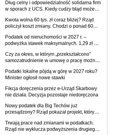
Dług celny i odpowiedzialność solidarna firm
w sporach z UCS. Kiedy cudzy błąd może
stać się Twoim problemem
Kwota wolna 60 tys. zł coraz bliżej? Rząd
policzył koszt zmiany. Chodzi o ponad 60
mld zł
Podatek od nieruchomości w 2027 r. –
podwyżka stawek maksymalnych. 1,29 zł za
1 m2 mieszkania, 36,49 zł za 1 m2
Czy za okres, w którym „przekształcono”
budynków i lokali związanych z
samozatrudnienie w umowę o pracę można
prowadzeniem działalności gospodarczej
wystawić faktury korygujące? Rozwiązanie
Podatki lokalne pójdą w górę w 2027 roku?
umowy cywilnoprawnej jedynym
Minister ogłosił nowe stawki
racjonalnym wyjściem
Fikcja doręczenia przez e-Urząd Skarbowy
nie działa. Decyzja pozostaje niedoręczona
Nowy podatek dla Big Techów już
przesądzony? Rząd pokazał projekt, który
może zmienić zasady gry w Polsce
Trwają prace nad zmianami w podatkach.
Rząd nie wyklucza podwyższenia drugiego