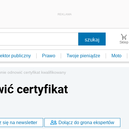
REKLAMA
Sklep
ektor publiczny
Prawo
Twoje pieniądze
Moto
nie odnowić certyfikat kwalifikowany
ić certyfikat
 się na newsletter
Dołącz do grona ekspertów