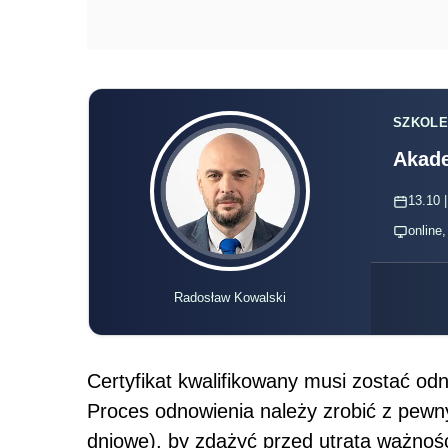
SZKOLE
Akade
13.10 |
online
Radosław Kowalski
Certyfikat kwalifikowany musi zostać o
Proces odnowienia należy zrobić z pew
dniowe), by zdążyć przed utratą ważnośc