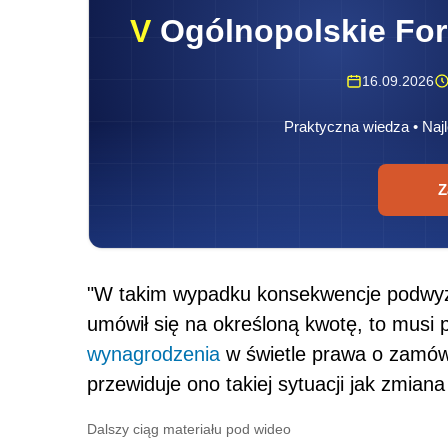
V
Ogólnopolskie Fo
16.09.2026
Praktyczna wiedza • Najl
Z
"W takim wypadku konsekwencje podwy
umówił się na określoną kwotę, to musi
wynagrodzenia
w świetle prawa o zamówi
przewiduje ono takiej sytuacji jak zmiana
Dalszy ciąg materiału pod wideo