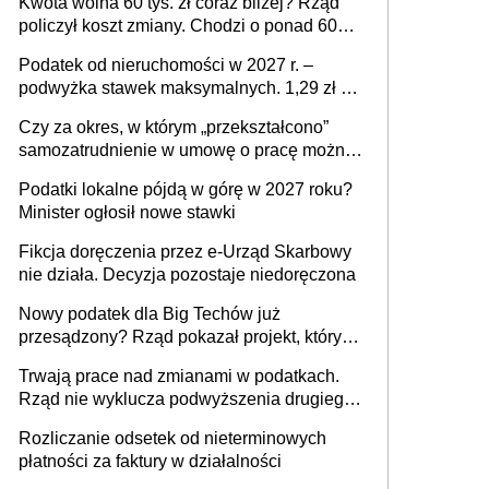
Kwota wolna 60 tys. zł coraz bliżej? Rząd
policzył koszt zmiany. Chodzi o ponad 60
mld zł
Podatek od nieruchomości w 2027 r. –
podwyżka stawek maksymalnych. 1,29 zł za
1 m2 mieszkania, 36,49 zł za 1 m2
Czy za okres, w którym „przekształcono”
budynków i lokali związanych z
samozatrudnienie w umowę o pracę można
prowadzeniem działalności gospodarczej
wystawić faktury korygujące? Rozwiązanie
Podatki lokalne pójdą w górę w 2027 roku?
umowy cywilnoprawnej jedynym
Minister ogłosił nowe stawki
racjonalnym wyjściem
Fikcja doręczenia przez e-Urząd Skarbowy
nie działa. Decyzja pozostaje niedoręczona
Nowy podatek dla Big Techów już
przesądzony? Rząd pokazał projekt, który
może zmienić zasady gry w Polsce
Trwają prace nad zmianami w podatkach.
Rząd nie wyklucza podwyższenia drugiego
progu PIT
Rozliczanie odsetek od nieterminowych
płatności za faktury w działalności