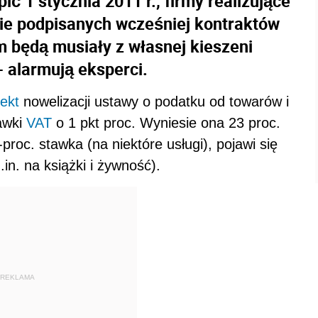
ć 1 stycznia 2011 r., firmy realizujące
ie podpisanych wcześniej kontraktów
 będą musiały z własnej kieszeni
 alarmują eksperci.
jekt
nowelizacji ustawy o podatku od towarów i
awki
VAT
o 1 pkt proc. Wyniesie ona 23 proc.
roc. stawka (na niektóre usługi), pojawi się
in. na książki i żywność).
REKLAMA