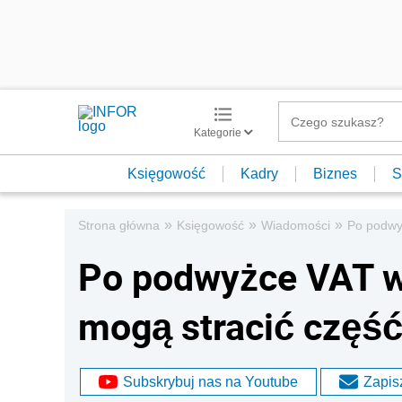
Kategorie
Księgowość
Kadry
Biznes
S
»
»
»
Strona główna
Księgowość
Wiadomości
Po podwy
Po podwyżce VAT 
mogą stracić częś
Subskrybuj nas na Youtube
Zapisz