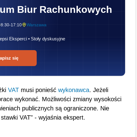
rum Biur Rachunkowych
8:30-17:10
Warszawa
epsi Eksperci • Stoły dyskusyjne
apisz się
żki
VAT
musi ponieść
wykonawca
. Jeżeli
 prace wykonać. Możliwości zmiany wysokości
eniach publicznych są ograniczone. Nie
 stawki VAT" - wyjaśnia ekspert.