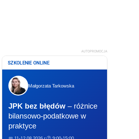
AUTOPROMOCJA
SZKOLENIE ONLINE
Małgorzata Tarkowska
JPK bez błędów
– różnice
bilansowo-podatkowe w
praktyce
📅 11-12.08.2026 r.
🕐 9:00-15:00