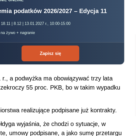
mia podatków 2026/2027 – Edycja 11
 18.11 | 8.12 | 13.01.2027 r., 10:00-15:00
, na żywo + nagranie
Zapisz się
 r., a podwyżka ma obowiązywać trzy lata
przekroczy 55 proc. PKB, bo w takim wypadku
rstwa realizujące podpisane już kontrakty.
yga wyjaśnia, że chodzi o sytuacje, w
nięte, umowy podpisane, a jako sumę przetargu