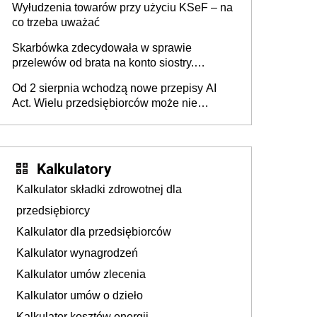
Wyłudzenia towarów przy użyciu KSeF – na
co trzeba uważać
Skarbówka zdecydowała w sprawie
przelewów od brata na konto siostry.
Pieniądze z emerytury mamy wyglądały jak
Od 2 sierpnia wchodzą nowe przepisy AI
darowizna, ale podatku jednak nie będzie
Act. Wielu przedsiębiorców może nie
wiedzieć, że dotyczą także ich
Kalkulatory
Kalkulator składki zdrowotnej dla
przedsiębiorcy
Kalkulator dla przedsiębiorców
Kalkulator wynagrodzeń
Kalkulator umów zlecenia
Kalkulator umów o dzieło
Kalkulator kosztów energii