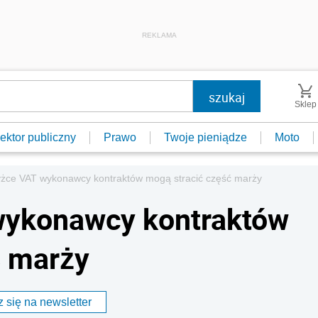
REKLAMA
Sklep
ektor publiczny
Prawo
Twoje pieniądze
Moto
żce VAT wykonawcy kontraktów mogą stracić część marży
wykonawcy kontraktów
ć marży
 się na newsletter