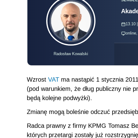
Akade
13.10 |
online
Radosław Kowalski
Wzrost
VAT
ma nastąpić 1 stycznia 2011
(pod warunkiem, że dług publiczny nie 
będą kolejne podwyżki).
Zmianę mogą boleśnie odczuć przedsiębio
Radca prawny z firmy KPMG Tomasz Bełd
których przetargi zostały już rozstrzyg