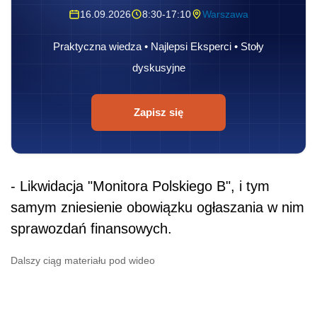
16.09.2026
8:30-17:10
Warszawa
Praktyczna wiedza • Najlepsi Eksperci • Stoły
dyskusyjne
Zapisz się
- Likwidacja "Monitora Polskiego B", i tym
samym zniesienie obowiązku ogłaszania w nim
sprawozdań finansowych.
Dalszy ciąg materiału pod wideo