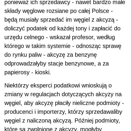
ponieważ ich sprzedawcy - nawet bardzo małe
składy węglowe rozsiane po całej Polsce -
będą musiały sprzedać im węgiel z akcyzą -
doliczyć podatek od każdej tony i zapłacić do
urzędu celnego - wskazał profesor, według
którego w takim systemie - odnosząc sprawę
do rynku paliw - akcyzę za benzynę
odprowadzałyby stacje benzynowe, a za
papierosy - kioski.
Niektórzy eksperci podatkowi wnioskują o
zmiany w regulacjach dotyczących akcyzy na
węgiel, aby akcyzę płaciły nieliczne podmioty -
producenci i importerzy, którzy sprzedawaliby
węgiel z naliczoną akcyzą. Później podmioty,
które są zwolnione z akcyzy, mogłyby