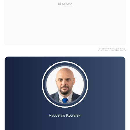
REKLAMA
AUTOPROMOCJA
Radosław Kowalski