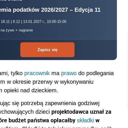
mia podatków 2026/2027 – Edycja 11
 18.11 | 8.12 | 13.01.2027 r., 10:00-15:00
, na żywo + nagranie
Zapisz się
ami, tylko
pracownik
ma
prawo
do podlegania
ym w okresie przerwy w wykonywaniu
 opieki nad dzieckiem.
ierując się potrzebą zapewnienia godziwej
projektodawca uznał za
ychowujących dzieci
tóre budżet państwa opłacałby
w
składki