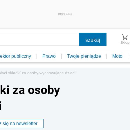
REKLAMA
Sklep
ektor publiczny
Prawo
Twoje pieniądze
Moto
łaci składki za osoby wychowujące dzieci
ki za osoby
i
 się na newsletter