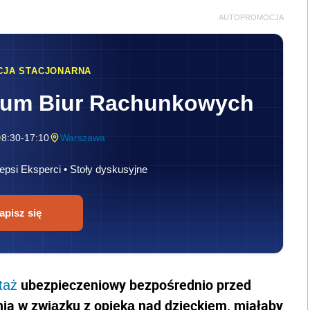
AUTOPROMOCJA
CJA STACJONARNA
rum Biur Rachunkowych
8:30-17:10
Warszawa
epsi Eksperci • Stoły dyskusyjne
apisz się
ubezpieczeniowy bezpośrednio przed
taż
ia w związku z opieką nad dzieckiem, miałaby