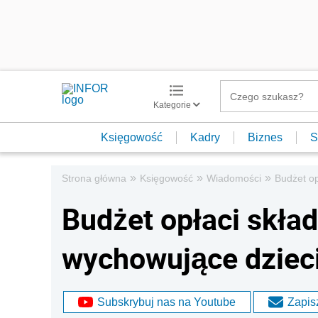
Kategorie
Księgowość
Kadry
Biznes
S
»
»
»
Strona główna
Księgowość
Wiadomości
Budżet op
Budżet opłaci skład
wychowujące dziec
Subskrybuj nas na Youtube
Zapisz