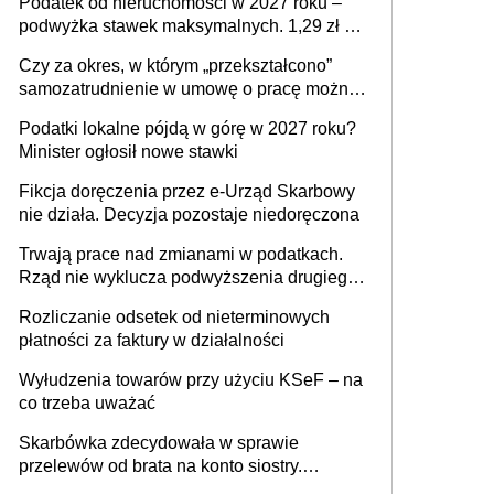
Podatek od nieruchomości w 2027 roku –
podwyżka stawek maksymalnych. 1,29 zł za
1 m2 mieszkania, 36,49 zł za 1 m2
Czy za okres, w którym „przekształcono”
budynków i lokali związanych z
samozatrudnienie w umowę o pracę można
prowadzeniem działalności gospodarczej
wystawić faktury korygujące? Rozwiązanie
Podatki lokalne pójdą w górę w 2027 roku?
umowy cywilnoprawnej jedynym
Minister ogłosił nowe stawki
racjonalnym wyjściem
Fikcja doręczenia przez e-Urząd Skarbowy
nie działa. Decyzja pozostaje niedoręczona
Trwają prace nad zmianami w podatkach.
Rząd nie wyklucza podwyższenia drugiego
progu PIT
Rozliczanie odsetek od nieterminowych
płatności za faktury w działalności
Wyłudzenia towarów przy użyciu KSeF – na
co trzeba uważać
Skarbówka zdecydowała w sprawie
przelewów od brata na konto siostry.
Pieniądze z emerytury mamy wyglądały jak