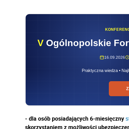
KONFEREN
V
Ogólnopolskie Fo
16.09.2026
Praktyczna wiedza • Najl
Z
-
dla osób posiadających 6-miesięczny
s
skorzystaniem z możliwości ubezpieczen