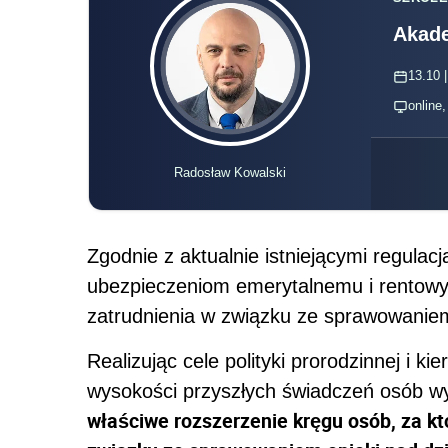
Akade
13.10 |
online
Radosław Kowalski
Zgodnie z aktualnie istniejącymi regulacj
ubezpieczeniom emerytalnemu i rentow
zatrudnienia w związku ze sprawowaniem
Realizując cele polityki prorodzinnej i k
wysokości przyszłych świadczeń osób w
właściwe rozszerzenie kręgu osób, za k