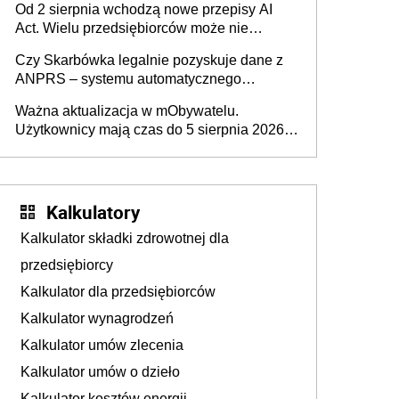
Od 2 sierpnia wchodzą nowe przepisy AI
darowizna, ale podatku jednak nie będzie
Act. Wielu przedsiębiorców może nie
wiedzieć, że dotyczą także ich
Czy Skarbówka legalnie pozyskuje dane z
ANPRS – systemu automatycznego
rozpoznawania tablic rejestracyjnych
Ważna aktualizacja w mObywatelu.
pojazdów z kamer drogowych?
Użytkownicy mają czas do 5 sierpnia 2026
roku
Kalkulatory
Kalkulator składki zdrowotnej dla
przedsiębiorcy
Kalkulator dla przedsiębiorców
Kalkulator wynagrodzeń
Kalkulator umów zlecenia
Kalkulator umów o dzieło
Kalkulator kosztów energii