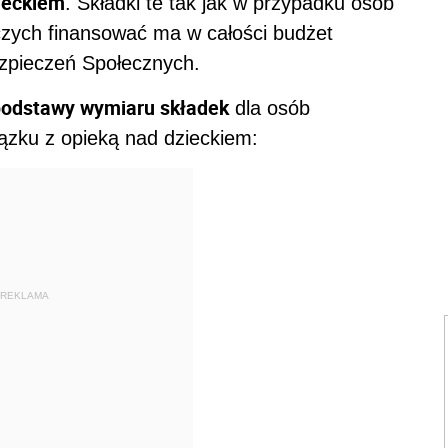
ieckiem
. Składki te tak jak w przypadku osób
zych finansować ma w całości budżet
zpieczeń Społecznych.
odstawy wymiaru składek
dla osób
ązku z opieką nad dzieckiem:
REKLAMA