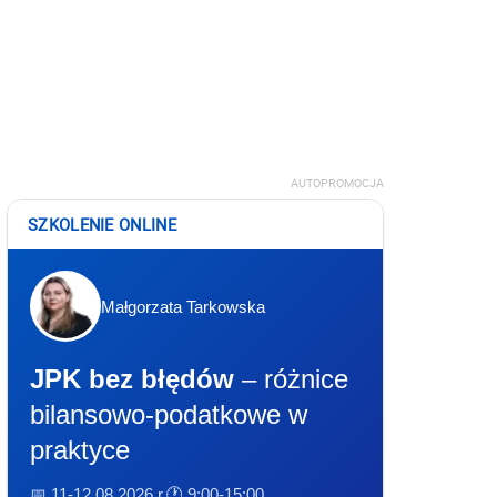
AUTOPROMOCJA
SZKOLENIE ONLINE
Małgorzata Tarkowska
JPK bez błędów
– różnice
bilansowo-podatkowe w
praktyce
📅 11-12.08.2026 r.
🕐 9:00-15:00