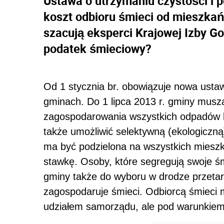
Ustawa o utrzymaniu czystości i 
koszt odbioru śmieci od mieszkań
szacują eksperci Krajowej Izby G
podatek śmieciowy?
Od 1 stycznia br. obowiązuje nowa ustaw
gminach. Do 1 lipca 2013 r. gminy musz
zagospodarowania wszystkich odpadów 
także umożliwić selektywną (ekologiczn
ma być podzielona na wszystkich mieszk
stawkę. Osoby, które segregują swoje śm
gminy także do wyboru w drodze przetarg
zagospodaruje śmieci. Odbiorcą śmieci 
udziałem samorządu, ale pod warunkiem