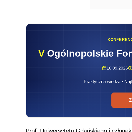
KONFEREN
V
Ogólnopolskie Fo
16.09.2026
Praktyczna wiedza • Najl
Z
Prof. Uniwersytetu Gdańskiego i człone