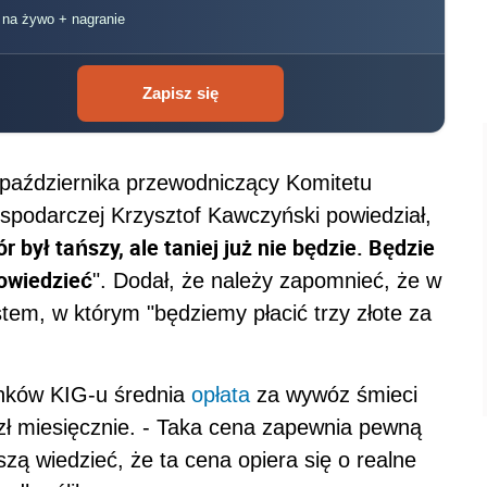
, na żywo + nagranie
Zapisz się
 października przewodniczący Komitetu
podarczej Krzysztof Kawczyński powiedział,
r był tańszy, ale taniej już nie będzie. Będzie
powiedzieć
". Dodał, że należy zapomnieć, że w
tem, w którym "będziemy płacić trzy złote za
unków KIG-u średnia
opłata
za wywóz śmieci
zł miesięcznie. - Taka cena zapewnia pewną
zą wiedzieć, że ta cena opiera się o realne