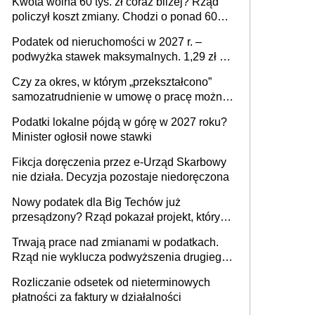
Kwota wolna 60 tys. zł coraz bliżej? Rząd
policzył koszt zmiany. Chodzi o ponad 60
mld zł
Podatek od nieruchomości w 2027 r. –
podwyżka stawek maksymalnych. 1,29 zł za
1 m2 mieszkania, 36,49 zł za 1 m2
Czy za okres, w którym „przekształcono”
budynków i lokali związanych z
samozatrudnienie w umowę o pracę można
prowadzeniem działalności gospodarczej
wystawić faktury korygujące? Rozwiązanie
Podatki lokalne pójdą w górę w 2027 roku?
umowy cywilnoprawnej jedynym
Minister ogłosił nowe stawki
racjonalnym wyjściem
Fikcja doręczenia przez e-Urząd Skarbowy
nie działa. Decyzja pozostaje niedoręczona
Nowy podatek dla Big Techów już
przesądzony? Rząd pokazał projekt, który
może zmienić zasady gry w Polsce
Trwają prace nad zmianami w podatkach.
Rząd nie wyklucza podwyższenia drugiego
progu PIT
Rozliczanie odsetek od nieterminowych
płatności za faktury w działalności