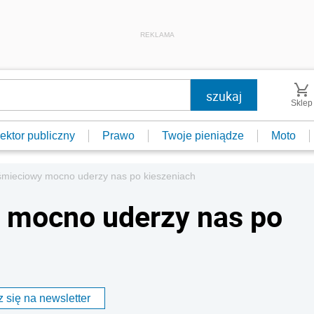
REKLAMA
Sklep
ektor publiczny
Prawo
Twoje pieniądze
Moto
śmieciowy mocno uderzy nas po kieszeniach
 mocno uderzy nas po
 się na newsletter