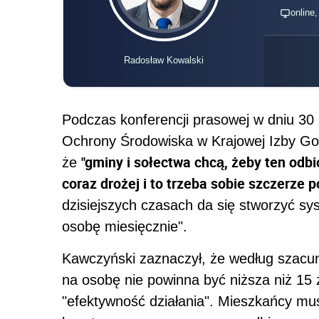
online
Radosław Kowalski
Podczas konferencji prasowej w dniu 30
Ochrony Środowiska w Krajowej Izby Gos
"gminy i sołectwa chcą, żeby ten odbió
że
coraz drożej i to trzeba sobie szczerze 
dzisiejszych czasach da się stworzyć sys
osobę miesięcznie".
Kawczyński zaznaczył, że według szac
na osobę nie powinna być niższa niż 15 
"efektywność działania". Mieszkańcy mus