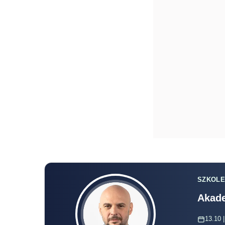
SZKOLE
Akade
13.10 |