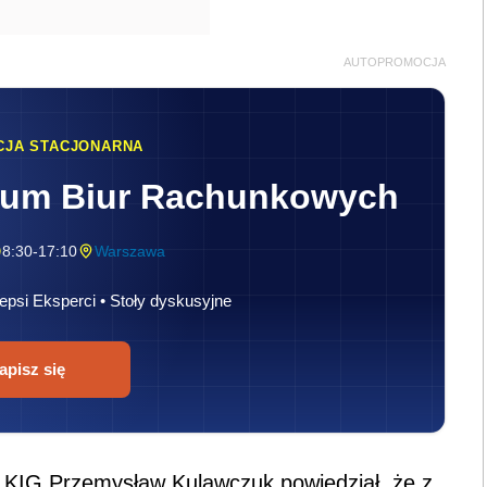
AUTOPROMOCJA
CJA STACJONARNA
rum Biur Rachunkowych
8:30-17:10
Warszawa
epsi Eksperci • Stoły dyskusyjne
apisz się
k KIG Przemysław Kulawczuk powiedział, że z