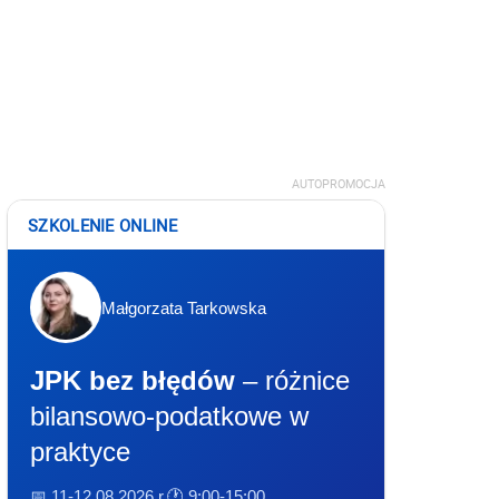
AUTOPROMOCJA
SZKOLENIE ONLINE
Małgorzata Tarkowska
JPK bez błędów
– różnice
bilansowo-podatkowe w
praktyce
📅 11-12.08.2026 r.
🕐 9:00-15:00