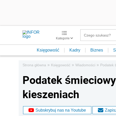
Kategorie
Księgowość
Kadry
Biznes
S
»
»
»
Strona główna
Księgowość
Wiadomości
Podatek 
Podatek śmieciowy
kieszeniach
Subskrybuj nas na Youtube
Zapisz