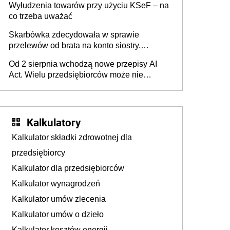
Wyłudzenia towarów przy użyciu KSeF – na
co trzeba uważać
Skarbówka zdecydowała w sprawie
przelewów od brata na konto siostry.
Pieniądze z emerytury mamy wyglądały jak
Od 2 sierpnia wchodzą nowe przepisy AI
darowizna, ale podatku jednak nie będzie
Act. Wielu przedsiębiorców może nie
wiedzieć, że dotyczą także ich
Kalkulatory
Kalkulator składki zdrowotnej dla
przedsiębiorcy
Kalkulator dla przedsiębiorców
Kalkulator wynagrodzeń
Kalkulator umów zlecenia
Kalkulator umów o dzieło
Kalkulator kosztów energii