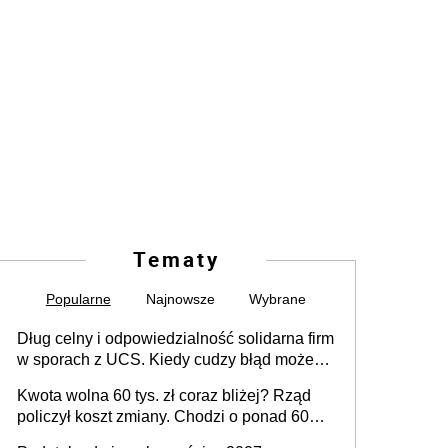
Tematy
Popularne
Najnowsze
Wybrane
Dług celny i odpowiedzialność solidarna firm
w sporach z UCS. Kiedy cudzy błąd może
stać się Twoim problemem
Kwota wolna 60 tys. zł coraz bliżej? Rząd
policzył koszt zmiany. Chodzi o ponad 60
mld zł