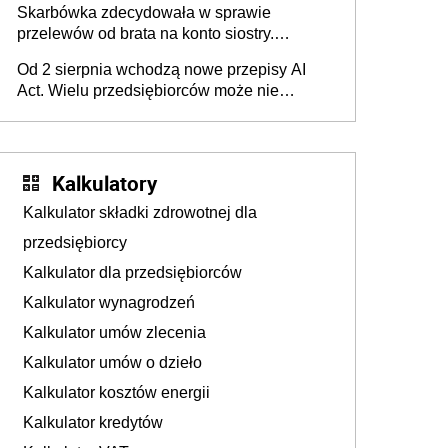
Skarbówka zdecydowała w sprawie
przelewów od brata na konto siostry.
Pieniądze z emerytury mamy wyglądały jak
Od 2 sierpnia wchodzą nowe przepisy AI
darowizna, ale podatku jednak nie będzie
Act. Wielu przedsiębiorców może nie
wiedzieć, że dotyczą także ich
Kalkulatory
Kalkulator składki zdrowotnej dla
przedsiębiorcy
Kalkulator dla przedsiębiorców
Kalkulator wynagrodzeń
Kalkulator umów zlecenia
Kalkulator umów o dzieło
Kalkulator kosztów energii
Kalkulator kredytów