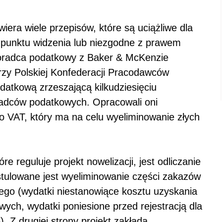
iera wiele przepisów, które są uciążliwe dla
 punktu widzenia lub niezgodne z prawem
oradca podatkowy z Baker & McKenzie
zy Polskiej Konfederacji Pracodawców
atkową zrzeszającą kilkudziesięciu
oradców podatkowych. Opracowali oni
o VAT, który ma na celu wyeliminowanie złych
 reguluje projekt nowelizacji, jest odliczanie
stulowane jest wyeliminowanie części zakazów
ego (wydatki niestanowiące kosztu uzyskania
ych, wydatki poniesione przed rejestracją dla
. Z drugiej strony projekt zakłada