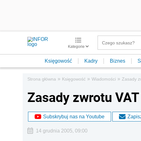
Kategorie
Księgowość
Kadry
Biznes
S
»
»
»
Strona główna
Księgowość
Wiadomości
Zasady z
Zasady zwrotu VAT 
Subskrybuj nas na Youtube
Zapisz
14 grudnia 2005, 09:00