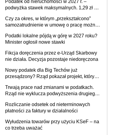
Podatek od nieruchomości w 2027 r. –
podwyżka stawek maksymalnych. 1,29 zł za
1 m2 mieszkania, 36,49 zł za 1 m2
Czy za okres, w którym „przekształcono”
budynków i lokali związanych z
samozatrudnienie w umowę o pracę można
prowadzeniem działalności gospodarczej
wystawić faktury korygujące? Rozwiązanie
Podatki lokalne pójdą w górę w 2027 roku?
umowy cywilnoprawnej jedynym
Minister ogłosił nowe stawki
racjonalnym wyjściem
Fikcja doręczenia przez e-Urząd Skarbowy
nie działa. Decyzja pozostaje niedoręczona
Nowy podatek dla Big Techów już
przesądzony? Rząd pokazał projekt, który
może zmienić zasady gry w Polsce
Trwają prace nad zmianami w podatkach.
Rząd nie wyklucza podwyższenia drugiego
progu PIT
Rozliczanie odsetek od nieterminowych
płatności za faktury w działalności
Wyłudzenia towarów przy użyciu KSeF – na
co trzeba uważać