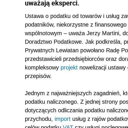
uważają eksperci.
Ustawa o podatku od towarów i usług zaw
podatników, niekorzystne z finansowego
wspólnotowym – uważa Jerzy Martini, d
Doradztwo Podatkowe. Jak podkreśla, pr
Prywatnych Lewiatan powołano Radę Pod
przedstawicieli przedsiębiorców oraz d
kompleksowy
projekt
nowelizacji ustawy 
przepisów.
Jednym z najważniejszych zagadnień, które
podatku naliczonego. Z jednej strony po
dotyczących odliczania podatku naliczon
przychodu,
import
usług z rajów podatkow
celów podatku
VAT
czy usługi noclegowe)