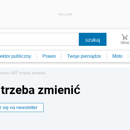
REKLAMA
Sklep
ektor publiczny
Prawo
Twoje pieniądze
Moto
wrotu VAT trzeba zmienić
trzeba zmienić
 się na newsletter