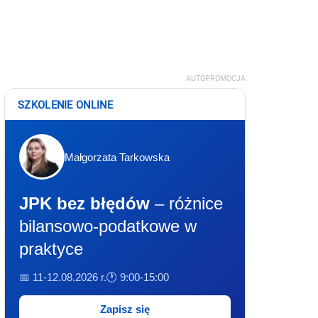
AUTOPROMOCJA
SZKOLENIE ONLINE
Małgorzata Tarkowska
JPK bez błędów
– różnice
bilansowo-podatkowe w
praktyce
📅 11-12.08.2026 r.
🕐 9:00-15:00
Zapisz się