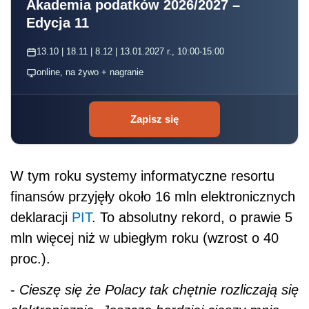
Akademia podatków 2026/2027 –
Edycja 11
13.10 | 18.11 | 8.12 | 13.01.2027 r., 10:00-15:00
online, na żywo + nagranie
Zapisz się
W tym roku systemy informatyczne resortu
finansów przyjęły około 16 mln elektronicznych
deklaracji
PIT
. To absolutny rekord, o prawie 5
mln więcej niż w ubiegłym roku (wzrost o 40
proc.).
-
Cieszę się że Polacy tak chętnie rozliczają się