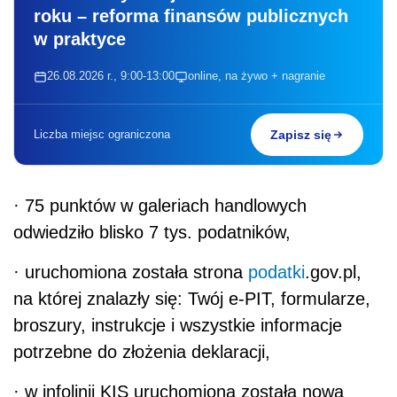
roku – reforma finansów publicznych
w praktyce
26.08.2026 r., 9:00-13:00
online, na żywo + nagranie
Liczba miejsc ograniczona
Zapisz się
·
75 punktów w galeriach handlowych
odwiedziło blisko 7 tys. podatników,
·
uruchomiona została strona
podatki
.gov.pl,
na której znalazły się: Twój e-PIT, formularze,
broszury, instrukcje i wszystkie informacje
potrzebne do złożenia deklaracji,
·
w infolinii KIS uruchomiona została nowa