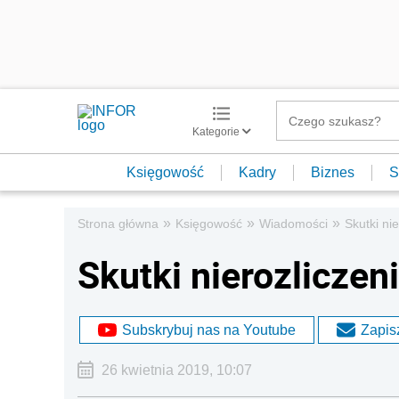
Kategorie
Księgowość
Kadry
Biznes
S
»
»
»
Strona główna
Księgowość
Wiadomości
Skutki ni
Skutki nierozliczen
Subskrybuj nas na Youtube
Zapisz
26 kwietnia 2019, 10:07