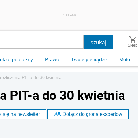
REKLAMA
Sklep
ektor publiczny
Prawo
Twoje pieniądze
Moto
erozliczenia PIT-a do 30 kwietnia
ia PIT-a do 30 kwietnia
 się na newsletter
Dołącz do grona ekspertów