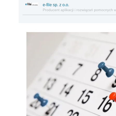
e-file sp. z o.o.
Producent aplikacji i rozwiązań pomocnych 