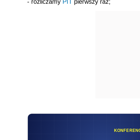
- rozliczamy
PIT
pierwszy raz;
KONFEREN