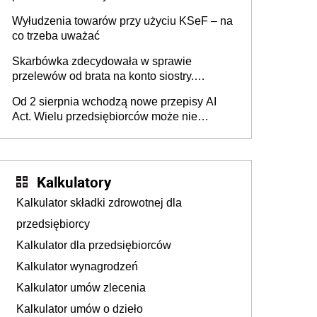
Wyłudzenia towarów przy użyciu KSeF – na
co trzeba uważać
Skarbówka zdecydowała w sprawie
przelewów od brata na konto siostry.
Pieniądze z emerytury mamy wyglądały jak
Od 2 sierpnia wchodzą nowe przepisy AI
darowizna, ale podatku jednak nie będzie
Act. Wielu przedsiębiorców może nie
wiedzieć, że dotyczą także ich
Kalkulatory
Kalkulator składki zdrowotnej dla
przedsiębiorcy
Kalkulator dla przedsiębiorców
Kalkulator wynagrodzeń
Kalkulator umów zlecenia
Kalkulator umów o dzieło