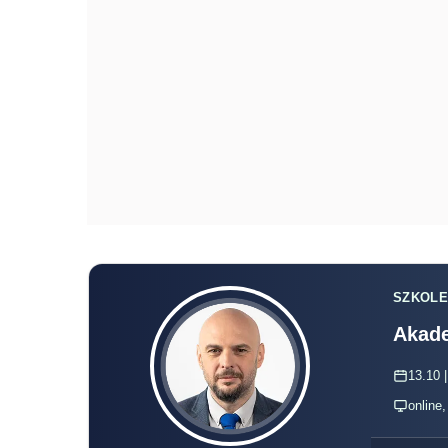
SZKOLE
Akade
13.10 |
online