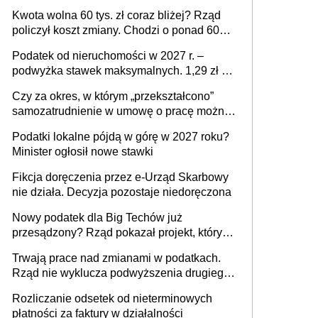
stać się Twoim problemem
Kwota wolna 60 tys. zł coraz bliżej? Rząd
policzył koszt zmiany. Chodzi o ponad 60
mld zł
Podatek od nieruchomości w 2027 r. –
podwyżka stawek maksymalnych. 1,29 zł za
1 m2 mieszkania, 36,49 zł za 1 m2
Czy za okres, w którym „przekształcono”
budynków i lokali związanych z
samozatrudnienie w umowę o pracę można
prowadzeniem działalności gospodarczej
wystawić faktury korygujące? Rozwiązanie
Podatki lokalne pójdą w górę w 2027 roku?
umowy cywilnoprawnej jedynym
Minister ogłosił nowe stawki
racjonalnym wyjściem
Fikcja doręczenia przez e-Urząd Skarbowy
nie działa. Decyzja pozostaje niedoręczona
Nowy podatek dla Big Techów już
przesądzony? Rząd pokazał projekt, który
może zmienić zasady gry w Polsce
Trwają prace nad zmianami w podatkach.
Rząd nie wyklucza podwyższenia drugiego
progu PIT
Rozliczanie odsetek od nieterminowych
płatności za faktury w działalności