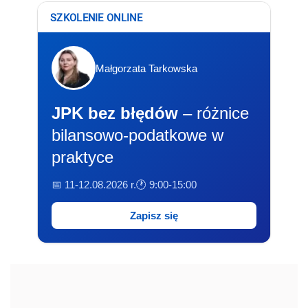
SZKOLENIE ONLINE
Małgorzata Tarkowska
JPK bez błędów
– różnice
bilansowo-podatkowe w
praktyce
📅 11-12.08.2026 r.
🕐 9:00-15:00
Zapisz się