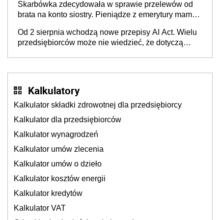
Skarbówka zdecydowała w sprawie przelewów od
brata na konto siostry. Pieniądze z emerytury mamy
wyglądały jak darowizna, ale podatku jednak nie
Od 2 sierpnia wchodzą nowe przepisy AI Act. Wielu
będzie
przedsiębiorców może nie wiedzieć, że dotyczą
także ich
Kalkulatory
Kalkulator składki zdrowotnej dla przedsiębiorcy
Kalkulator dla przedsiębiorców
Kalkulator wynagrodzeń
Kalkulator umów zlecenia
Kalkulator umów o dzieło
Kalkulator kosztów energii
Kalkulator kredytów
Kalkulator VAT