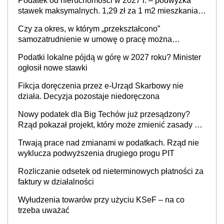
Podatek od nieruchomości w 2027 r. – podwyżka
stawek maksymalnych. 1,29 zł za 1 m2 mieszkania,
36,49 zł za 1 m2 budynków i lokali związanych z
Czy za okres, w którym „przekształcono”
prowadzeniem działalności gospodarczej
samozatrudnienie w umowę o pracę można
wystawić faktury korygujące? Rozwiązanie umowy
Podatki lokalne pójdą w górę w 2027 roku? Minister
cywilnoprawnej jedynym racjonalnym wyjściem
ogłosił nowe stawki
Fikcja doręczenia przez e-Urząd Skarbowy nie
działa. Decyzja pozostaje niedoręczona
Nowy podatek dla Big Techów już przesądzony?
Rząd pokazał projekt, który może zmienić zasady gry
w Polsce
Trwają prace nad zmianami w podatkach. Rząd nie
wyklucza podwyższenia drugiego progu PIT
Rozliczanie odsetek od nieterminowych płatności za
faktury w działalności
Wyłudzenia towarów przy użyciu KSeF – na co
trzeba uważać