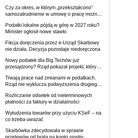
1 m2 mieszkania, 36,49 zł za 1 m2
Czy za okres, w którym „przekształcono”
budynków i lokali związanych z
samozatrudnienie w umowę o pracę można
prowadzeniem działalności gospodarczej
wystawić faktury korygujące? Rozwiązanie
Podatki lokalne pójdą w górę w 2027 roku?
umowy cywilnoprawnej jedynym
Minister ogłosił nowe stawki
racjonalnym wyjściem
Fikcja doręczenia przez e-Urząd Skarbowy
nie działa. Decyzja pozostaje niedoręczona
Nowy podatek dla Big Techów już
przesądzony? Rząd pokazał projekt, który
może zmienić zasady gry w Polsce
Trwają prace nad zmianami w podatkach.
Rząd nie wyklucza podwyższenia drugiego
progu PIT
Rozliczanie odsetek od nieterminowych
płatności za faktury w działalności
Wyłudzenia towarów przy użyciu KSeF – na
co trzeba uważać
Skarbówka zdecydowała w sprawie
przelewów od brata na konto siostry.