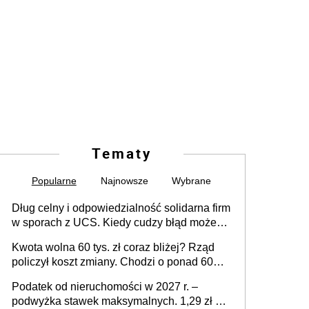
Tematy
Popularne
Najnowsze
Wybrane
Dług celny i odpowiedzialność solidarna firm
w sporach z UCS. Kiedy cudzy błąd może
stać się Twoim problemem
Kwota wolna 60 tys. zł coraz bliżej? Rząd
policzył koszt zmiany. Chodzi o ponad 60
mld zł
Podatek od nieruchomości w 2027 r. –
podwyżka stawek maksymalnych. 1,29 zł za