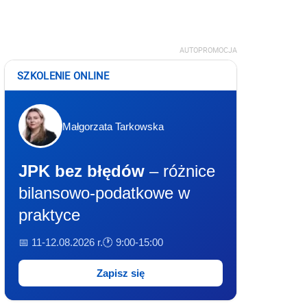
AUTOPROMOCJA
SZKOLENIE ONLINE
Małgorzata Tarkowska
JPK bez błędów
– różnice
bilansowo-podatkowe w
praktyce
📅 11-12.08.2026 r.
🕐 9:00-15:00
Zapisz się