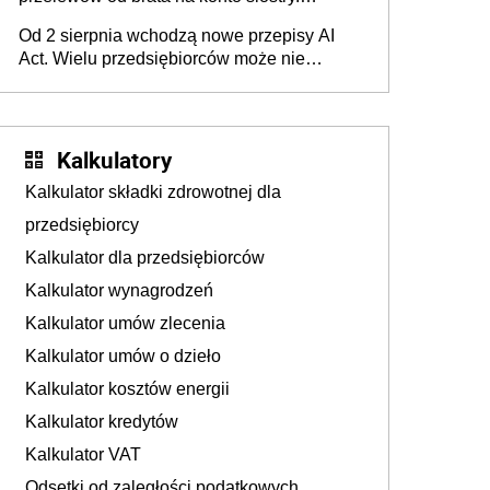
Pieniądze z emerytury mamy wyglądały jak
Od 2 sierpnia wchodzą nowe przepisy AI
darowizna, ale podatku jednak nie będzie
Act. Wielu przedsiębiorców może nie
wiedzieć, że dotyczą także ich
Kalkulatory
Kalkulator składki zdrowotnej dla
przedsiębiorcy
Kalkulator dla przedsiębiorców
Kalkulator wynagrodzeń
Kalkulator umów zlecenia
Kalkulator umów o dzieło
Kalkulator kosztów energii
Kalkulator kredytów
Kalkulator VAT
Odsetki od zaległości podatkowych