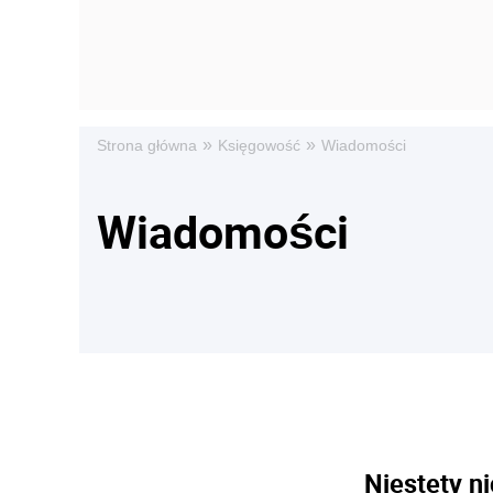
»
»
Strona główna
Księgowość
Wiadomości
Wiadomości
Niestety ni