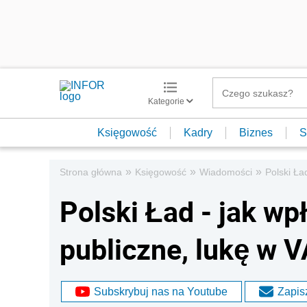
Kategorie
Księgowość
Kadry
Biznes
S
»
»
»
Strona główna
Księgowość
Wiadomości
Polski Ła
Polski Ład - jak wpł
publiczne, lukę w 
Subskrybuj nas na Youtube
Zapisz