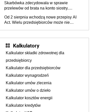
Skarbówka zdecydowała w sprawie
przelewów od brata na konto siostry.
Pieniądze z emerytury mamy wyglądały jak
Od 2 sierpnia wchodzą nowe przepisy AI
darowizna, ale podatku jednak nie będzie
Act. Wielu przedsiębiorców może nie
wiedzieć, że dotyczą także ich
Kalkulatory
Kalkulator składki zdrowotnej dla
przedsiębiorcy
Kalkulator dla przedsiębiorców
Kalkulator wynagrodzeń
Kalkulator umów zlecenia
Kalkulator umów o dzieło
Kalkulator kosztów energii
Kalkulator kredytów