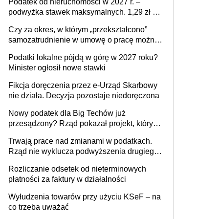
Podatek od nieruchomości w 2027 r. –
podwyżka stawek maksymalnych. 1,29 zł za
1 m2 mieszkania, 36,49 zł za 1 m2
Czy za okres, w którym „przekształcono”
budynków i lokali związanych z
samozatrudnienie w umowę o pracę można
prowadzeniem działalności gospodarczej
wystawić faktury korygujące? Rozwiązanie
Podatki lokalne pójdą w górę w 2027 roku?
umowy cywilnoprawnej jedynym
Minister ogłosił nowe stawki
racjonalnym wyjściem
Fikcja doręczenia przez e-Urząd Skarbowy
nie działa. Decyzja pozostaje niedoręczona
Nowy podatek dla Big Techów już
przesądzony? Rząd pokazał projekt, który
może zmienić zasady gry w Polsce
Trwają prace nad zmianami w podatkach.
Rząd nie wyklucza podwyższenia drugiego
progu PIT
Rozliczanie odsetek od nieterminowych
płatności za faktury w działalności
Wyłudzenia towarów przy użyciu KSeF – na
co trzeba uważać