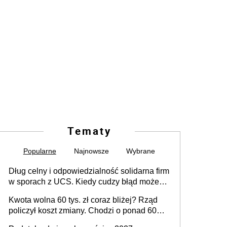
Tematy
Popularne
Najnowsze
Wybrane
Dług celny i odpowiedzialność solidarna firm
w sporach z UCS. Kiedy cudzy błąd może
stać się Twoim problemem
Kwota wolna 60 tys. zł coraz bliżej? Rząd
policzył koszt zmiany. Chodzi o ponad 60
mld zł