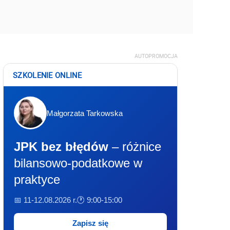
AUTOPROMOCJA
SZKOLENIE ONLINE
Małgorzata Tarkowska
JPK bez błędów
– różnice
bilansowo-podatkowe w
praktyce
📅 11-12.08.2026 r.
🕐 9:00-15:00
Zapisz się