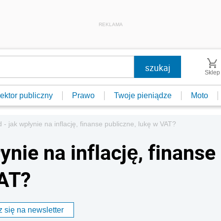
REKLAMA
Sklep
ektor publiczny
Prawo
Twoje pieniądze
Moto
d - jak wpłynie na inflację, finanse publiczne, lukę w VAT?
ynie na inflację, finanse
VAT?
 się na newsletter