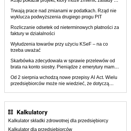
Rząd pokazał projekt, który może zmienić zasady gry
w Polsce
Trwają prace nad zmianami w podatkach. Rząd nie
wyklucza podwyższenia drugiego progu PIT
Rozliczanie odsetek od nieterminowych płatności za
faktury w działalności
Wyłudzenia towarów przy użyciu KSeF – na co
trzeba uważać
Skarbówka zdecydowała w sprawie przelewów od
brata na konto siostry. Pieniądze z emerytury mamy
wyglądały jak darowizna, ale podatku jednak nie
Od 2 sierpnia wchodzą nowe przepisy AI Act. Wielu
będzie
przedsiębiorców może nie wiedzieć, że dotyczą
także ich
Kalkulatory
Kalkulator składki zdrowotnej dla przedsiębiorcy
Kalkulator dla przedsiębiorców