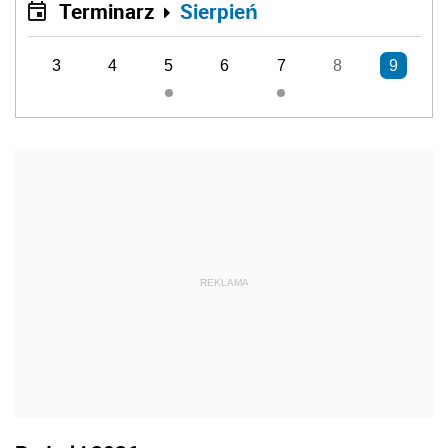
Terminarz
Sierpień
3
4
5
6
7
8
9
REKLAMA