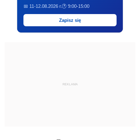
📅 11-12.08.2026 r.
🕐 9:00-15:00
Zapisz się
REKLAMA