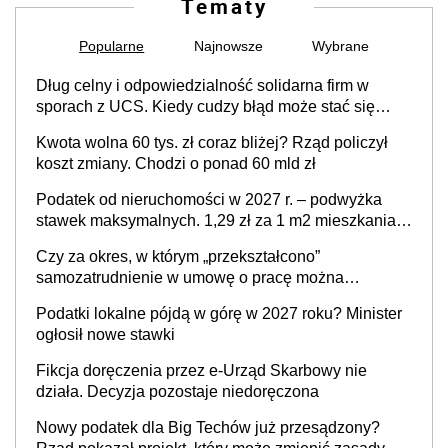
Tematy
Popularne
Najnowsze
Wybrane
Dług celny i odpowiedzialność solidarna firm w
sporach z UCS. Kiedy cudzy błąd może stać się
Twoim problemem
Kwota wolna 60 tys. zł coraz bliżej? Rząd policzył
koszt zmiany. Chodzi o ponad 60 mld zł
Podatek od nieruchomości w 2027 r. – podwyżka
stawek maksymalnych. 1,29 zł za 1 m2 mieszkania,
36,49 zł za 1 m2 budynków i lokali związanych z
Czy za okres, w którym „przekształcono”
prowadzeniem działalności gospodarczej
samozatrudnienie w umowę o pracę można
wystawić faktury korygujące? Rozwiązanie umowy
Podatki lokalne pójdą w górę w 2027 roku? Minister
cywilnoprawnej jedynym racjonalnym wyjściem
ogłosił nowe stawki
Fikcja doręczenia przez e-Urząd Skarbowy nie
działa. Decyzja pozostaje niedoręczona
Nowy podatek dla Big Techów już przesądzony?