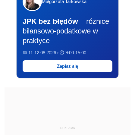
Małgorzata Tarkowska
JPK bez błędów
– różnice
bilansowo-podatkowe w
praktyce
📅 11-12.08.2026 r.
🕐 9:00-15:00
Zapisz się
REKLAMA