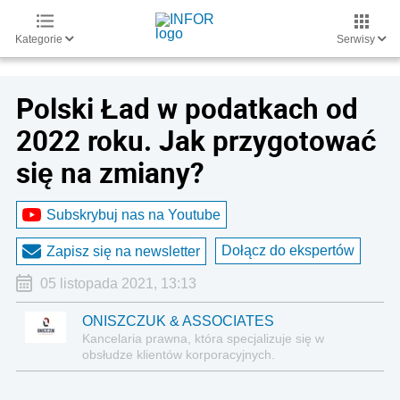
Kategorie
Serwisy
Polski Ład w podatkach od
2022 roku. Jak przygotować
się na zmiany?
Subskrybuj nas na Youtube
Dołącz do ekspertów
Zapisz się na newsletter
05 listopada 2021, 13:13
ONISZCZUK & ASSOCIATES
Kancelaria prawna, która specjalizuje się w
obsłudze klientów korporacyjnych.