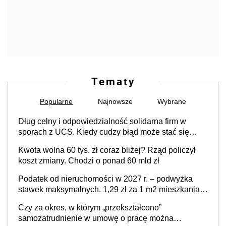
Tematy
Popularne
Najnowsze
Wybrane
Dług celny i odpowiedzialność solidarna firm w
sporach z UCS. Kiedy cudzy błąd może stać się
Twoim problemem
Kwota wolna 60 tys. zł coraz bliżej? Rząd policzył
koszt zmiany. Chodzi o ponad 60 mld zł
Podatek od nieruchomości w 2027 r. – podwyżka
stawek maksymalnych. 1,29 zł za 1 m2 mieszkania,
36,49 zł za 1 m2 budynków i lokali związanych z
Czy za okres, w którym „przekształcono”
prowadzeniem działalności gospodarczej
samozatrudnienie w umowę o pracę można