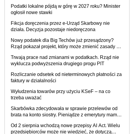
wystawić faktury korygujące? Rozwiązanie umowy
Podatki lokalne pójdą w górę w 2027 roku? Minister
cywilnoprawnej jedynym racjonalnym wyjściem
ogłosił nowe stawki
Fikcja doręczenia przez e-Urząd Skarbowy nie
działa. Decyzja pozostaje niedoręczona
Nowy podatek dla Big Techów już przesądzony?
Rząd pokazał projekt, który może zmienić zasady gry
w Polsce
Trwają prace nad zmianami w podatkach. Rząd nie
wyklucza podwyższenia drugiego progu PIT
Rozliczanie odsetek od nieterminowych płatności za
faktury w działalności
Wyłudzenia towarów przy użyciu KSeF – na co
trzeba uważać
Skarbówka zdecydowała w sprawie przelewów od
brata na konto siostry. Pieniądze z emerytury mamy
wyglądały jak darowizna, ale podatku jednak nie
Od 2 sierpnia wchodzą nowe przepisy AI Act. Wielu
będzie
przedsiębiorców może nie wiedzieć, że dotyczą