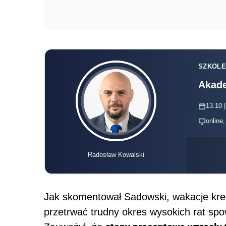
SZKOLE
Akade
13.10 |
online
Radosław Kowalski
Jak skomentował Sadowski, wakacje kre
przetrwać trudny okres wysokich rat s