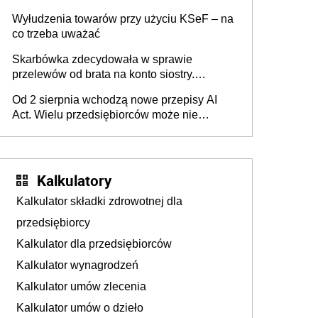
Wyłudzenia towarów przy użyciu KSeF – na
co trzeba uważać
Skarbówka zdecydowała w sprawie
przelewów od brata na konto siostry.
Pieniądze z emerytury mamy wyglądały jak
Od 2 sierpnia wchodzą nowe przepisy AI
darowizna, ale podatku jednak nie będzie
Act. Wielu przedsiębiorców może nie
wiedzieć, że dotyczą także ich
Kalkulatory
Kalkulator składki zdrowotnej dla
przedsiębiorcy
Kalkulator dla przedsiębiorców
Kalkulator wynagrodzeń
Kalkulator umów zlecenia
Kalkulator umów o dzieło