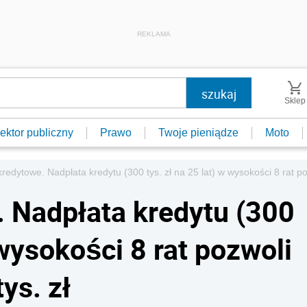
REKLAMA
Sklep
ektor publiczny
Prawo
Twoje pieniądze
Moto
redytowe. Nadpłata kredytu (300 tys. zł na 25 lat) w wysokości 8 rat po
 Nadpłata kredytu (300
 wysokości 8 rat pozwoli
ys. zł