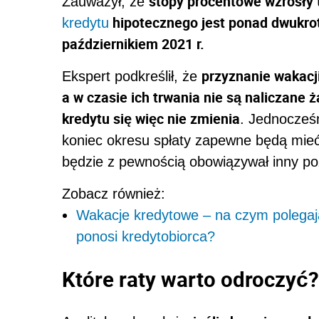
stopy procentowe wzrosły 
Zauważył, że
hipotecznego jest ponad dwukrot
kredytu
październikiem 2021 r.
przyznanie wakacji
Ekspert podkreślił, że
a w czasie ich trwania nie są naliczane 
kredytu się więc nie zmienia
. Jednocześ
koniec okresu spłaty zapewne będą mieć
będzie z pewnością obowiązywał inny p
Zobacz również:
Wakacje kredytowe – na czym polegają,
ponosi kredytobiorca?
Które raty warto odroczyć?