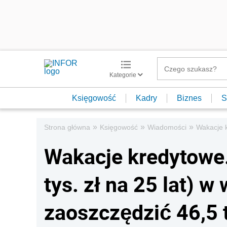
Kategorie
Księgowość
Kadry
Biznes
S
»
»
»
Strona główna
Księgowość
Wiadomości
Wakacje k
Wakacje kredytowe.
tys. zł na 25 lat) w
zaoszczędzić 46,5 t