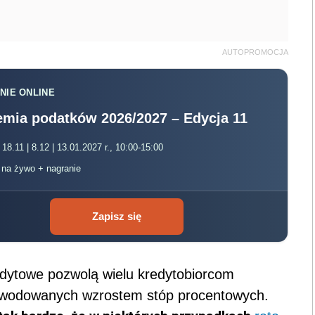
AUTOPROMOCJA
NIE ONLINE
mia podatków 2026/2027 – Edycja 11
 18.11 | 8.12 | 13.01.2027 r., 10:00-15:00
, na żywo + nagranie
Zapisz się
dytowe pozwolą wielu kredytobiorcom
powodowanych wzrostem stóp procentowych.