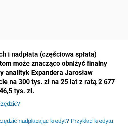
h i nadpłata (częściowa spłata)
atom może znacząco obniżyć finalny
ny analityk Expandera Jarosław
e na 300 tys. zł na 25 lat z ratą 2 677
6,5 tys. zł.
czędzić?
zędzić nadpłacając kredyt? Przykład kredytu