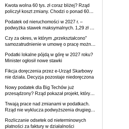
stać się Twoim problemem
Kwota wolna 60 tys. zł coraz bliżej? Rząd
policzył koszt zmiany. Chodzi o ponad 60
mld zł
Podatek od nieruchomości w 2027 r. –
podwyżka stawek maksymalnych. 1,29 zł za
1 m2 mieszkania, 36,49 zł za 1 m2
Czy za okres, w którym „przekształcono”
budynków i lokali związanych z
samozatrudnienie w umowę o pracę można
prowadzeniem działalności gospodarczej
wystawić faktury korygujące? Rozwiązanie
Podatki lokalne pójdą w górę w 2027 roku?
umowy cywilnoprawnej jedynym
Minister ogłosił nowe stawki
racjonalnym wyjściem
Fikcja doręczenia przez e-Urząd Skarbowy
nie działa. Decyzja pozostaje niedoręczona
Nowy podatek dla Big Techów już
przesądzony? Rząd pokazał projekt, który
może zmienić zasady gry w Polsce
Trwają prace nad zmianami w podatkach.
Rząd nie wyklucza podwyższenia drugiego
progu PIT
Rozliczanie odsetek od nieterminowych
płatności za faktury w działalności