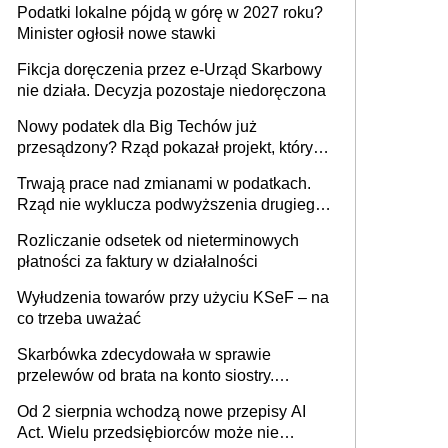
Podatki lokalne pójdą w górę w 2027 roku?
umowy cywilnoprawnej jedynym
Minister ogłosił nowe stawki
racjonalnym wyjściem
Fikcja doręczenia przez e-Urząd Skarbowy
nie działa. Decyzja pozostaje niedoręczona
Nowy podatek dla Big Techów już
przesądzony? Rząd pokazał projekt, który
może zmienić zasady gry w Polsce
Trwają prace nad zmianami w podatkach.
Rząd nie wyklucza podwyższenia drugiego
progu PIT
Rozliczanie odsetek od nieterminowych
płatności za faktury w działalności
Wyłudzenia towarów przy użyciu KSeF – na
co trzeba uważać
Skarbówka zdecydowała w sprawie
przelewów od brata na konto siostry.
Pieniądze z emerytury mamy wyglądały jak
Od 2 sierpnia wchodzą nowe przepisy AI
darowizna, ale podatku jednak nie będzie
Act. Wielu przedsiębiorców może nie