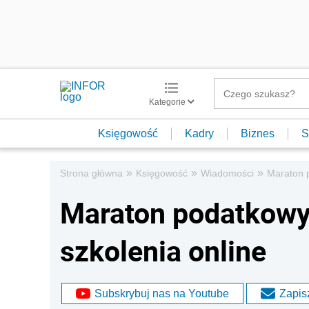
Kategorie
Księgowość
Kadry
Biznes
S
»
»
»
Strona główna
Księgowość
Wiadomości
Maraton p
Maraton podatkowy 
szkolenia online
Subskrybuj nas na Youtube
Zapisz