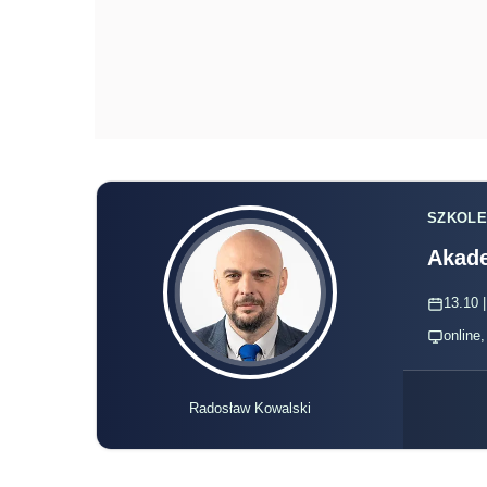
SZKOLE
Akade
13.10 |
online
Radosław Kowalski