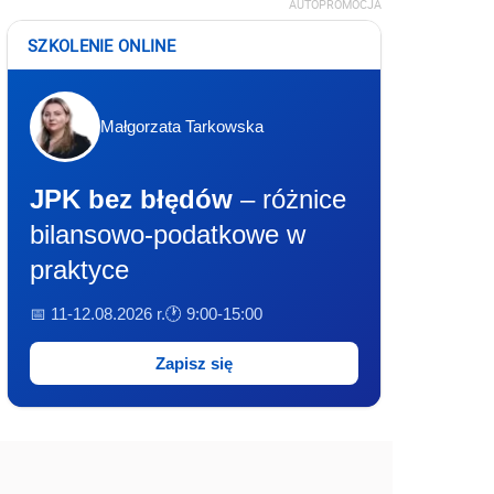
AUTOPROMOCJA
SZKOLENIE ONLINE
Małgorzata Tarkowska
JPK bez błędów
– różnice
bilansowo-podatkowe w
praktyce
📅 11-12.08.2026 r.
🕐 9:00-15:00
Zapisz się