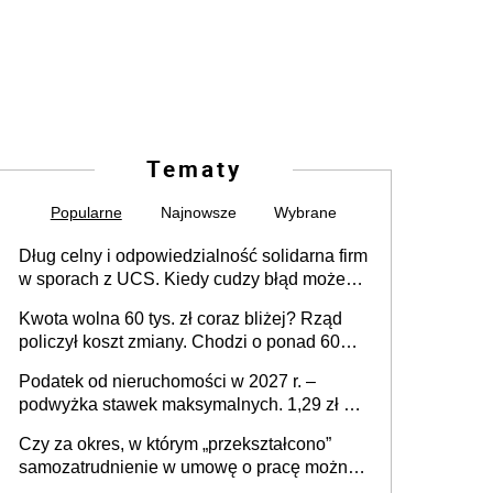
Tematy
Popularne
Najnowsze
Wybrane
Dług celny i odpowiedzialność solidarna firm
w sporach z UCS. Kiedy cudzy błąd może
stać się Twoim problemem
Kwota wolna 60 tys. zł coraz bliżej? Rząd
policzył koszt zmiany. Chodzi o ponad 60
mld zł
Podatek od nieruchomości w 2027 r. –
podwyżka stawek maksymalnych. 1,29 zł za
1 m2 mieszkania, 36,49 zł za 1 m2
Czy za okres, w którym „przekształcono”
budynków i lokali związanych z
samozatrudnienie w umowę o pracę można
prowadzeniem działalności gospodarczej
wystawić faktury korygujące? Rozwiązanie